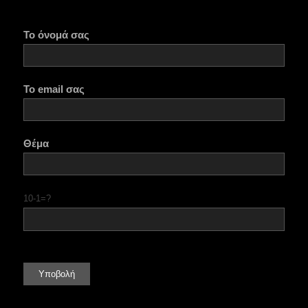
Το όνομά σας
Το email σας
Θέμα
10-1=?