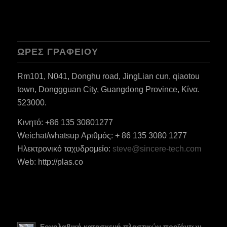
ΏΡΕΣ ΓΡΑΦΕΊΟΥ
Rm101, N041, Donghu road, JingLian cun, qiaotou
town, Donggguan City, Guangdong Province, Κίνα.
523000.
Κινητό: +86 135 30801277
Weichat/whatsup Αριθμός: + 86 135 3080 1277
Ηλεκτρονικό ταχυδρομείο:
steve@sincere-tech.com
Web: http://plas.co
ES_MX
RO
HU
SV
Εργολαβική κατασκευή πλαστικών προϊόντων