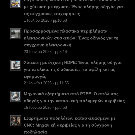
NB
με χύτευση με έγχυση: Ένας πλήρης οδηγός για
τις σύγχρονες επιχειρήσεις
FI
1 Ιουλίου 2026 - μμ10:58
DA
Προσαρμοσμένα πλαστικά περιβλήματα
CS
ηλεκτρονικών συσκευών: Ένας οδηγός για τη
σύγχρονη ηλεκτρονική.
PT
23 Ιουνίου 2026 - μμ8:14
KO
Χύτευση με έγχυση HDPE: Ένας πλήρης οδηγός
JA
για τα υλικά, τις διαδικασίες, τα οφέλη και τις
ES
εφαρμογές
21 Ιουνίου 2026 - μμ11:55
AR
Μηχανικά εξαρτήματα από PTFE: Ο απόλυτος
TR
οδηγός για την κατασκευή πολυμερών ακριβείας
PL
16 Ιουνίου 2026 - μμ8:58
NL
Εξαρτήματα ποδηλάτων κατασκευασμένα με
CNC: Μηχανική ακριβείας για τη σύγχρονη
RU
ποδηλασία