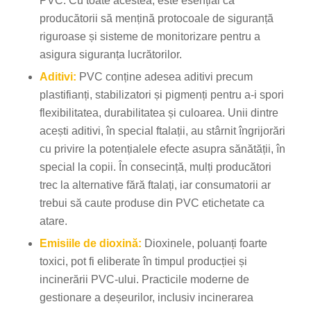
PVC. Cu toate acestea, este esențial ca
producătorii să mențină protocoale de siguranță
riguroase și sisteme de monitorizare pentru a
asigura siguranța lucrătorilor.
Aditivi:
PVC conține adesea aditivi precum
plastifianți, stabilizatori și pigmenți pentru a-i spori
flexibilitatea, durabilitatea și culoarea. Unii dintre
acești aditivi, în special ftalații, au stârnit îngrijorări
cu privire la potențialele efecte asupra sănătății, în
special la copii. În consecință, mulți producători
trec la alternative fără ftalați, iar consumatorii ar
trebui să caute produse din PVC etichetate ca
atare.
Emisiile de dioxină:
Dioxinele, poluanți foarte
toxici, pot fi eliberate în timpul producției și
incinerării PVC-ului. Practicile moderne de
gestionare a deșeurilor, inclusiv incinerarea