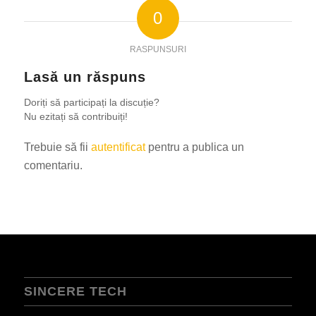
0
RASPUNSURI
Lasă un răspuns
Doriți să participați la discuție?
Nu ezitați să contribuiți!
Trebuie să fii
autentificat
pentru a publica un
comentariu.
SINCERE TECH