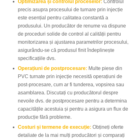
Optimizarea și controlul proceselor:
Controlul
precis asupra procesului de turnare prin injecție
este esențial pentru calitatea constantă a
produsului. Un producător de renume va dispune
de proceduri solide de control al calității pentru
monitorizarea și ajustarea parametrilor procesului,
asigurându-se că produsul finit îndeplinește
specificațiile dvs.
Operațiuni de postprocesare:
Multe piese din
PVC turnate prin injecție necesită operațiuni de
post-procesare, cum ar fi tunderea, vopsirea sau
asamblarea. Discutați cu producătorul despre
nevoile dvs. de postprocesare pentru a determina
capacitățile acestuia și pentru a asigura un flux de
producție fără probleme.
Costuri și termene de execuție:
Obțineți oferte
detaliate de la mai mulți producători și comparați