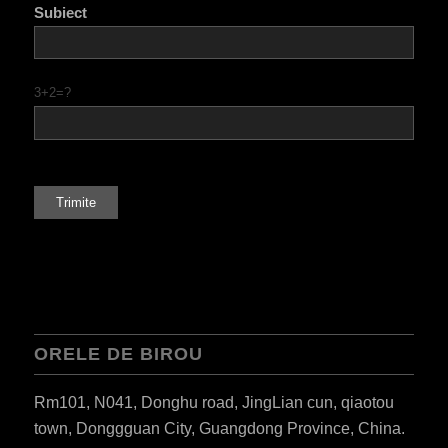
Subiect
3+2=?
ORELE DE BIROU
Rm101, N041, Donghu road, JingLian cun, qiaotou
town, Donggguan City, Guangdong Province, China.