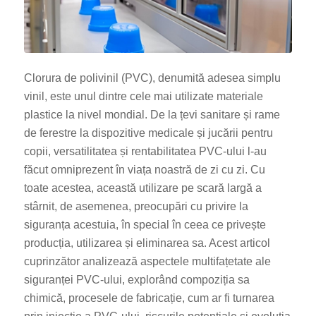
Clorura de polivinil (PVC), denumită adesea simplu
vinil, este unul dintre cele mai utilizate materiale
plastice la nivel mondial. De la țevi sanitare și rame
de ferestre la dispozitive medicale și jucării pentru
copii, versatilitatea și rentabilitatea PVC-ului l-au
făcut omniprezent în viața noastră de zi cu zi. Cu
toate acestea, această utilizare pe scară largă a
stârnit, de asemenea, preocupări cu privire la
siguranța acestuia, în special în ceea ce privește
producția, utilizarea și eliminarea sa. Acest articol
cuprinzător analizează aspectele multifațetate ale
siguranței PVC-ului, explorând compoziția sa
chimică, procesele de fabricație, cum ar fi turnarea