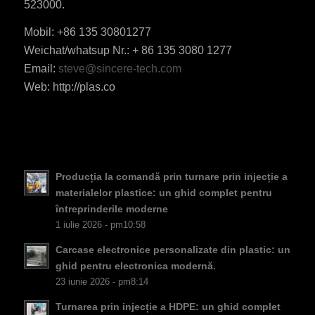
523000.
Mobil: +86 135 30801277
Weichat/whatsup Nr.: + 86 135 3080 1277
ES_MX
Email:
steve@sincere-tech.com
Web: http://plas.co
HU
SV
EL
NB
Producția la comandă prin turnare prin injecție a
FI
materialelor plastice: un ghid complet pentru
DA
întreprinderile moderne
1 iulie 2026 - pm10:58
CS
Carcase electronice personalizate din plastic: un
PT
ghid pentru electronica modernă.
KO
23 iunie 2026 - pm8:14
JA
Turnarea prin injecție a HDPE: un ghid complet