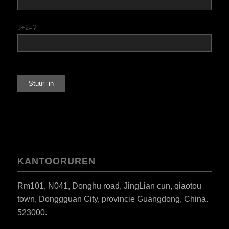
3+2=?
KANTOORUREN
Rm101, N041, Donghu road, JingLian cun, qiaotou
town, Donggguan City, provincie Guangdong, China.
523000.