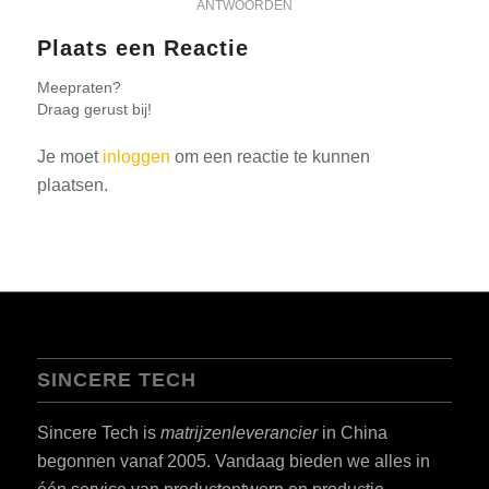
ANTWOORDEN
Plaats een Reactie
Meepraten?
Draag gerust bij!
Je moet
inloggen
om een reactie te kunnen
plaatsen.
SINCERE TECH
Sincere Tech is
matrijzenleverancier
in China
begonnen vanaf 2005. Vandaag bieden we alles in