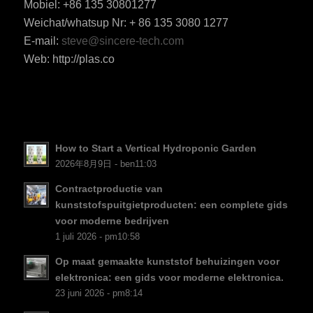
Mobiel: +86 135 30801277
Weichat/whatsup Nr: + 86 135 3080 1277
ES_MX
E-mail:
steve@sincere-tech.com
RO
Web: http://plas.co
HU
SV
EL
NB
How to Start a Vertical Hydroponic Garden
FI
2026年8月9日 - ben11:03
DA
Contractproductie van
kunststofspuitgietproducten: een complete gids
CS
voor moderne bedrijven
PT
1 juli 2026 - pm10:58
KO
Op maat gemaakte kunststof behuizingen voor
JA
elektronica: een gids voor moderne elektronica.
23 juni 2026 - pm8:14
ES