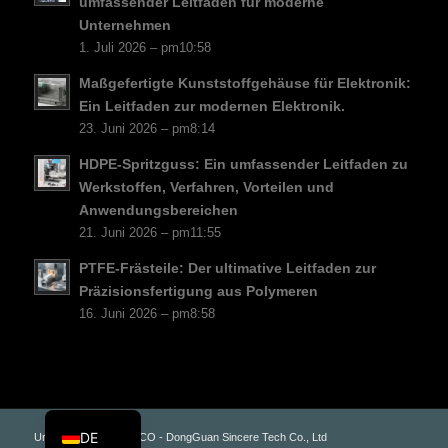
umfassender Leitfaden für moderne
CS
Unternehmen
PT
1. Juli 2026 – pm10:58
KO
Maßgefertigte Kunststoffgehäuse für Elektronik:
JA
Ein Leitfaden zur modernen Elektronik.
23. Juni 2026 – pm8:14
ES
HDPE-Spritzguss: Ein umfassender Leitfaden zu
AR
Werkstoffen, Verfahren, Vorteilen und
TR
Anwendungsbereichen
21. Juni 2026 – pm11:55
PL
PTFE-Frästeile: Der ultimative Leitfaden zur
NL
Präzisionsfertigung aus Polymeren
RU
16. Juni 2026 – pm8:58
FR
IT
EN
DE
Urheberrecht - PLAS.CO - DongGuan Sincere Tech Co., Ltd