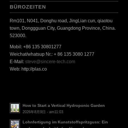
BÜROZEITEN
Rm101, N041, Donghu road, JingLian cun, qiaotou
town, Donggguan City, Guangdong Province, China.
523000.
Mobil: +86 135 30801277
Weichat/whatsup Nr.: + 86 135 3080 1277
ES_MX
E-Mail:
steve@sincere-tech.com
RO
Web: http://plas.co
HU
SV
EL
NB
How to Start a Vertical Hydroponic Garden
FI
2026年8月9日 - am11:03
DA
Lohnfertigung im Kunststoffspritzguss: Ein