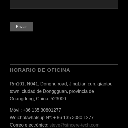
HORARIO DE OFICINA
Rm101, N041, Donghu road, JingLian cun, qiaotou
town, ciudad de Donggguan, provincia de
Guangdong, China. 523000.
Móvil: +86 135 30801277
Weichat/whatsup Nº: + 86 135 3080 1277
Correo electrónico:
steve@sincere-tech.com