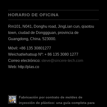
HORARIO DE OFICINA
Rm101, N041, Donghu road, JingLian cun, qiaotou
town, ciudad de Donggguan, provincia de
Guangdong, China. 523000.
Móvil: +86 135 30801277
Weichat/whatsup Nº: + 86 135 3080 1277
Correo electrónico:
steve@sincere-tech.com
RO
Web: http://plas.co
HU
SV
EL
NB
Fabricación por contrato de moldes de
inyección de plástico: una guía completa para
FI