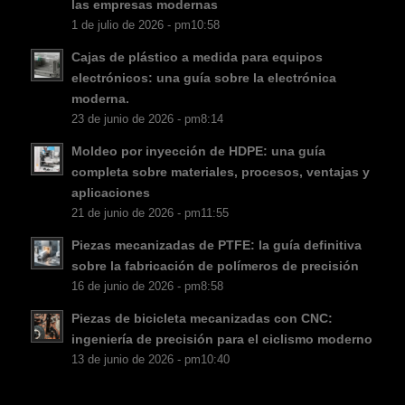
las empresas modernas
DA
1 de julio de 2026 - pm10:58
CS
Cajas de plástico a medida para equipos
electrónicos: una guía sobre la electrónica
PT
moderna.
KO
23 de junio de 2026 - pm8:14
JA
Moldeo por inyección de HDPE: una guía
ES
completa sobre materiales, procesos, ventajas y
aplicaciones
AR
21 de junio de 2026 - pm11:55
TR
Piezas mecanizadas de PTFE: la guía definitiva
PL
sobre la fabricación de polímeros de precisión
16 de junio de 2026 - pm8:58
NL
Piezas de bicicleta mecanizadas con CNC:
RU
ingeniería de precisión para el ciclismo moderno
DE
13 de junio de 2026 - pm10:40
FR