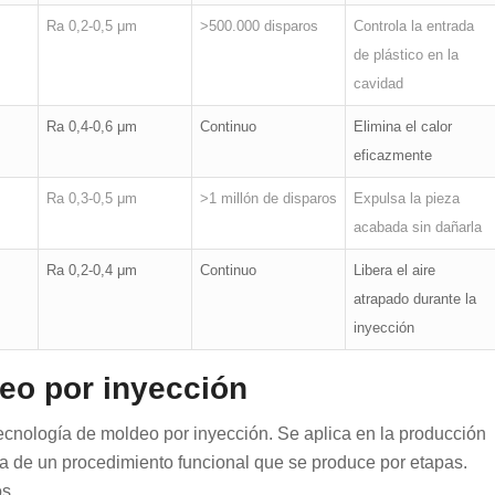
Ra 0,2-0,5 μm
>500.000 disparos
Controla la entrada
de plástico en la
cavidad
Ra 0,4-0,6 μm
Continuo
Elimina el calor
eficazmente
Ra 0,3-0,5 μm
>1 millón de disparos
Expulsa la pieza
acabada sin dañarla
Ra 0,2-0,4 μm
Continuo
Libera el aire
atrapado durante la
inyección
eo por inyección
ecnología de moldeo por inyección. Se aplica en la producción
ta de un procedimiento funcional que se produce por etapas.
s.