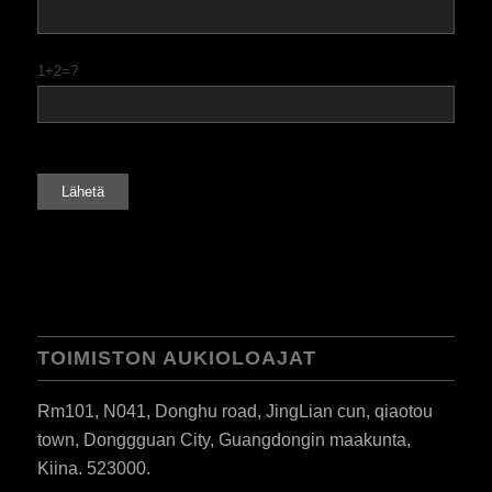
1+2=?
TOIMISTON AUKIOLOAJAT
Rm101, N041, Donghu road, JingLian cun, qiaotou
town, Donggguan City, Guangdongin maakunta,
Kiina. 523000.