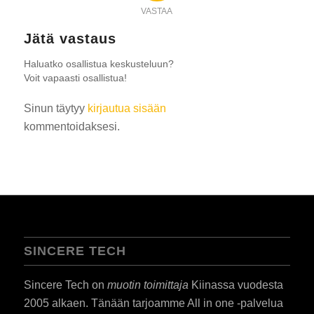
VASTAA
Jätä vastaus
Haluatko osallistua keskusteluun?
Voit vapaasti osallistua!
Sinun täytyy
kirjautua sisään
kommentoidaksesi.
SINCERE TECH
Sincere Tech on
muotin toimittaja
Kiinassa vuodesta
2005 alkaen. Tänään tarjoamme All in one -palvelua