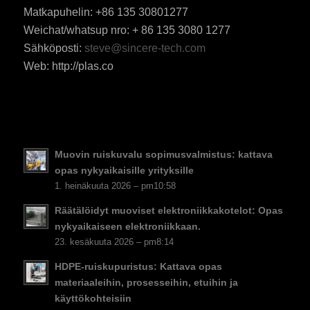
Matkapuhelin: +86 135 30801277
Weichat/whatsup nro: + 86 135 3080 1277
Sähköposti:
steve@sincere-tech.com
ES_MX
Web: http://plas.co
RO
HU
SV
EL
Muovin ruiskuvalu sopimusvalmistus: kattava
NB
opas nykyaikaisille yrityksille
DA
1. heinäkuuta 2026 – pm10:58
CS
Räätälöidyt muoviset elektroniikkakotelot: Opas
nykyaikaiseen elektroniikkaan.
PT
23. kesäkuuta 2026 – pm8:14
KO
HDPE-ruiskupuristus: Kattava opas
JA
materiaaleihin, prosesseihin, etuihin ja
käyttökohteisiin
ES