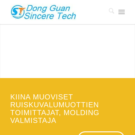
KIINA MUOVI MOULD
TAVARANTOIMITTAJAT
Custom Plastic Molding valmistaja, jolla on 18 vuoden kokemus,
Mold hinta alhainen $500.
PYYDÄ TARJOUS
KIINA MUOVISET
RUISKUVALUMUOTTIEN
TOIMITTAJAT, MOLDING
VALMISTAJA