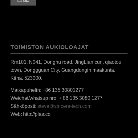
TOIMISTON AUKIOLOAJAT
Rm101, N041, Donghu road, JingLian cun, qiaotou
town, Donggguan City, Guangdongin maakunta,
Kiina. 523000.
Matkapuhelin: +86 135 30801277
Weichat/whatsup nro: + 86 135 3080 1277
Sähköposti:
steve@sincere-tech.com
ES_MX
Web: http://plas.co
RO
HU
SV