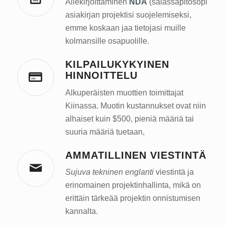
Allekirjoittaminen
NDA
(salassapitosopimus)
asiakirjan projektisi suojelemiseksi,
emme koskaan jaa tietojasi muille
kolmansille osapuolille.
KILPAILUKYKYINEN
HINNOITTELU
Alkuperäisten muottien toimittajat
Kiinassa. Muotin kustannukset ovat niin
alhaiset kuin $500, pieniä määriä tai
suuria määriä tuetaan,
AMMATILLINEN VIESTINTÄ
Sujuva tekninen englanti
viestintä ja
erinomainen projektinhallinta, mikä on
erittäin tärkeää projektin onnistumisen
kannalta.