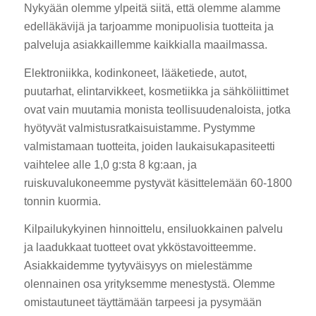
Nykyään olemme ylpeitä siitä, että olemme alamme
edelläkävijä ja tarjoamme monipuolisia tuotteita ja
palveluja asiakkaillemme kaikkialla maailmassa.
Elektroniikka, kodinkoneet, lääketiede, autot,
puutarhat, elintarvikkeet, kosmetiikka ja sähköliittimet
ovat vain muutamia monista teollisuudenaloista, jotka
hyötyvät valmistusratkaisuistamme. Pystymme
valmistamaan tuotteita, joiden laukaisukapasiteetti
vaihtelee alle 1,0 g:sta 8 kg:aan, ja
ruiskuvalukoneemme pystyvät käsittelemään 60-1800
tonnin kuormia.
Kilpailukykyinen hinnoittelu, ensiluokkainen palvelu
ja laadukkaat tuotteet ovat ykköstavoitteemme.
Asiakkaidemme tyytyväisyys on mielestämme
olennainen osa yrityksemme menestystä. Olemme
omistautuneet täyttämään tarpeesi ja pysymään