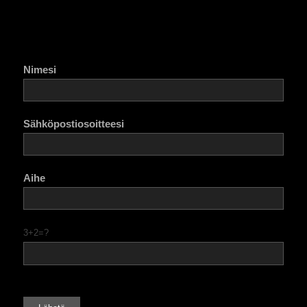
Nimesi
Sähköpostiosoitteesi
Aihe
3+2=?