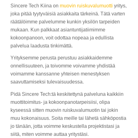
Sincere Tech Kiina on
muovin ruiskuvalumuotti
yritys,
joka pitää tyytyväisiä asiakkaita tärkeinä. Tätä varten
räätälöimme palvelumme kunkin yksilön tarpeiden
mukaan. Kun palkkaat asiantuntijatiimimme
kokoonpanoon, voit odottaa nopeaa ja edullista
palvelua laadusta tinkimättä.
Yrityksemme perusta perustuu asiakkaidemme
onnellisuuteen, ja toivomme voivamme yhdistää
voimamme kanssanne yhteisen menestyksen
saavuttamiseksi tulevaisuudessa.
Pidä Sincere Tech:tä keskitettynä palveluna kaikkiin
muottitoimitus- ja kokoonpanotarpeisiisi, olipa
kyseessä sitten muovin ruiskuvalumuotin tai jokin
muu kokonaisuus. Soita meille tai lähetä sähköpostia
jo tänään, jotta voimme keskustella projektistasi ja
siitä, miten voimme auttaa yritystäsi.