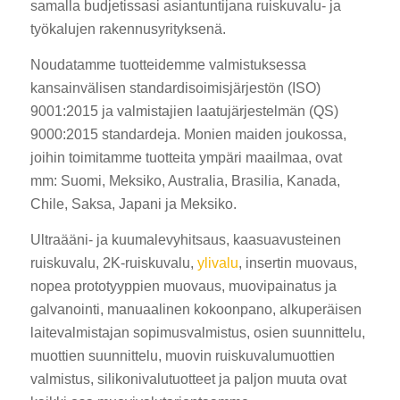
samalla budjetissasi asiantuntijana ruiskuvalu- ja
työkalujen rakennusyrityksenä.
Noudatamme tuotteidemme valmistuksessa
kansainvälisen standardisoimisjärjestön (ISO)
9001:2015 ja valmistajien laatujärjestelmän (QS)
9000:2015 standardeja. Monien maiden joukossa,
joihin toimitamme tuotteita ympäri maailmaa, ovat
mm: Suomi, Meksiko, Australia, Brasilia, Kanada,
Chile, Saksa, Japani ja Meksiko.
Ultraääni- ja kuumalevyhitsaus, kaasuavusteinen
ruiskuvalu, 2K-ruiskuvalu,
ylivalu
, insertin muovaus,
nopea prototyyppien muovaus, muovipainatus ja
galvanointi, manuaalinen kokoonpano, alkuperäisen
laitevalmistajan sopimusvalmistus, osien suunnittelu,
muottien suunnittelu, muovin ruiskuvalumuottien
valmistus, silikonivalutuotteet ja paljon muuta ovat