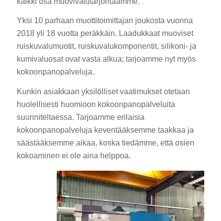
kaikki osa muovivalutarjontaamme.
Yksi 10 parhaan muottitoimittajan joukosta vuonna
2018 yli 18 vuotta peräkkäin. Laadukkaat muoviset
ruiskuvalumuotit, ruiskuvalukomponentit, silikoni- ja
kumivaluosat ovat vasta alkua; tarjoamme nyt myös
kokoonpanopalveluja.
Kunkin asiakkaan yksilölliset vaatimukset otetaan
huolellisesti huomioon kokoonpanopalveluita
suunniteltaessa. Tarjoamme erilaisia
kokoonpanopalveluja keventääksemme taakkaa ja
säästääksemme aikaa, koska tiedämme, että osien
kokoaminen ei ole aina helppoa.