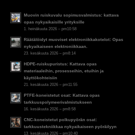
EL
Muovin ruiskuvalu sopimusvalmistus: kattava
NB
opas nykyaikaisille yrityksille
DA
1. heinäkuuta 2026 – pm10:58
CS
Räätälöidyt muoviset elektroniikkakotelot: Opas
nykyaikaiseen elektroniikkaan.
PT
23. kesäkuuta 2026 – pm8:14
KO
HDPE-ruiskupuristus: Kattava opas
JA
materiaaleihin, prosesseihin, etuihin ja
käyttökohteisiin
ES
21. kesäkuuta 2026 – pm11:55
AR
PTFE-koneistetut osat: Kattava opas
TR
tarkkuuspolymeerivalmistukseen
PL
16. kesäkuuta 2026 – pm8:58
NL
CNC-koneistetut polkupyörän osat:
tarkkuustekniikkaa nykyaikaiseen pyöräilyyn
RU
13. kesäkuuta 2026 – pm10:40