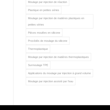
Moulage par injection de réaction
Plastique en petites séries
Moulage par injection de matières plastiques en
petites séries
Pièces moulées en silicone
Procédés de moulage du silicone
Thermoplastique
Moulage par injection de matières thermoplastiques
Surmoulage TPE
Applications du moulage par injection à grand volume
Moulage par injection assisté par l'eau