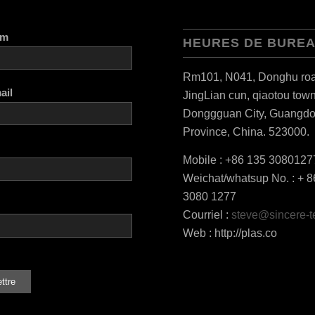
om
HEURES DE BURE
Rm101, N041, Donghu roa
ail
JingLian cun, qiaotou town
Donggguan City, Guangd
Province, China. 523000.
Mobile : +86 135 3080127
Weichat/whatsup No. : + 8
3080 1277
Courriel :
steve@sincere-
Web : http://plas.co