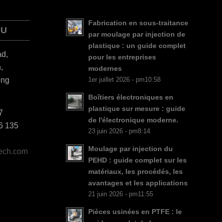
Fabrication en sous-traitance
ES_MX
AU
par moulage par injection de
RO
plastique : un guide complet
d,
pour les entreprises
HU
,
modernes
SV
ong
1er juillet 2026 - pm10:58
EL
Boîtiers électroniques en
plastique sur mesure : guide
NB
7
de l'électronique moderne.
6 135
FI
23 juin 2026 - pm8:14
DA
Moulage par injection du
tech.com
CS
PEHD : guide complet sur les
matériaux, les procédés, les
PT
avantages et les applications
KO
21 juin 2026 - pm11:55
JA
Pièces usinées en PTFE : le