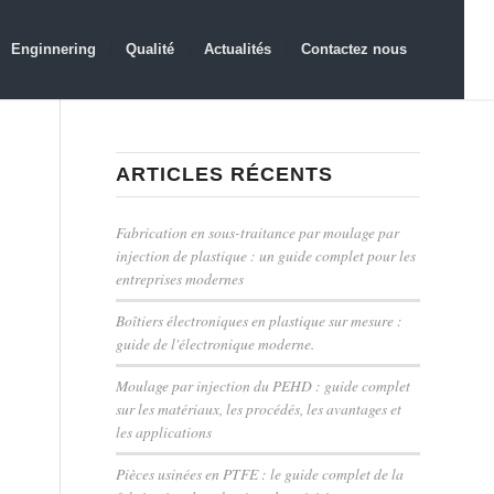
Enginnering
Qualité
Actualités
Contactez nous
ARTICLES RÉCENTS
Fabrication en sous-traitance par moulage par
injection de plastique : un guide complet pour les
entreprises modernes
Boîtiers électroniques en plastique sur mesure :
guide de l'électronique moderne.
Moulage par injection du PEHD : guide complet
sur les matériaux, les procédés, les avantages et
les applications
Pièces usinées en PTFE : le guide complet de la