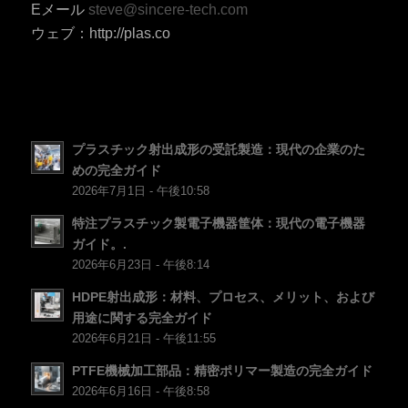
HU
Eメール
steve@sincere-tech.com
ウェブ：http://plas.co
SV
EL
NB
FI
プラスチック射出成形の受託製造：現代の企業のた
DA
めの完全ガイド
CS
2026年7月1日 - 午後10:58
PT
特注プラスチック製電子機器筐体：現代の電子機器
ガイド。.
KO
2026年6月23日 - 午後8:14
ES
HDPE射出成形：材料、プロセス、メリット、および
AR
用途に関する完全ガイド
TR
2026年6月21日 - 午後11:55
PL
PTFE機械加工部品：精密ポリマー製造の完全ガイド
2026年6月16日 - 午後8:58
NL