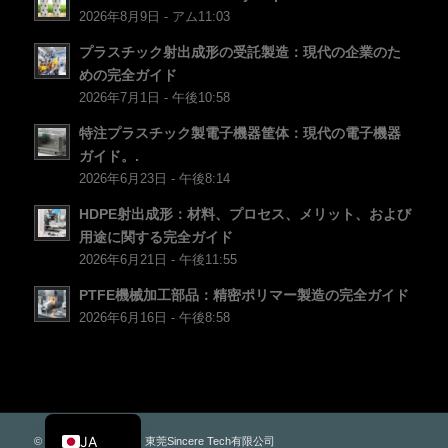
CS
2026年8月9日 - アム11:03
PT
プラスチック射出成形の受託製造：現代の企業のた
めの完全ガイド
KO
2026年7月1日 - 午後10:58
ES
特注プラスチック製電子機器筐体：現代の電子機器
AR
ガイド。.
TR
2026年6月23日 - 午後8:14
PL
HDPE射出成形：材料、プロセス、メリット、および
用途に関する完全ガイド
NL
2026年6月21日 - 午後11:55
RU
PTFE機械加工部品：精密ポリマー製造の完全ガイド
DE
2026年6月16日 - 午後8:58
FR
IT
EN
JA
© 著作権 - PLAS.CO - 東莞Sincere Tech有限公司