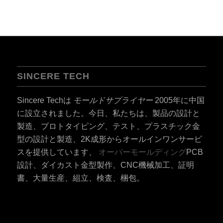
SINCERE TECH
Sincere Techは
モールドサプライヤー
2005年に中国
に設立されました。今日、私たちは、製品の設計と
製造、プロトタイピング、テスト、プラスチック金
型の設計と製造、2K成形からオールインワンサービ
スを提供しています、
オーバーモールディング
PCB
設計、ダイカスト金型製作、CNC機械加工、証明
書、大量生産、組立、検査、梱包。