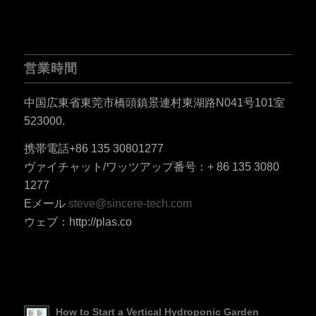
営業時間
中国広東省東莞市橋頭鎮景連村東湖路N041号101室
523000.
ES_MX
携帯電話+86 135 30801277
RO
ヴァイチャット/ワッツアップ番号：+ 86 135 3080
HU
1277
Eメール
steve@sincere-tech.com
SV
ウェブ：http://plas.co
EL
NB
FI
DA
How to Start a Vertical Hydroponic Garden