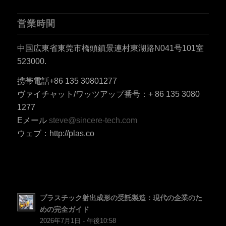
営業時間
中国広東省東莞市橋頭鎮景連村東湖路N041号101室
523000.
携帯電話+86 135 30801277
ES_MX
ヴァイチャット/ワッツアップ番号：+ 86 135 3080
RO
1277
HU
Eメール
steve@sincere-tech.com
ウェブ：http://plas.co
SV
EL
NB
FI
プラスチック射出成形の受託製造：現代の企業のた
DA
めの完全ガイド
CS
2026年7月1日 - 午後10:58