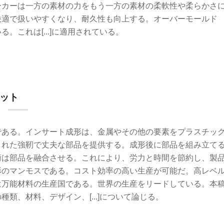
ーカーは一方の素材の力をもう一方の素材の柔軟性や柔らかさ
快適で扱いやすくなり、耐久性も向上する。オーバーモールド
これは[...]に適用されている。
ット
である。インサート成形は、金属やその他の要素をプラスチッ
された強靭で丈夫な部品を提供する。成形後に部品を組み立て
術は部品を融合させる。これにより、労力と時間を節約し、製
形のマンモスである。コスト効率の高い生産が可能だ。高レベ
は万能材料の生産国である。世界の生産をリードしている。本
類、材料、デザイン、[...]について論じる。