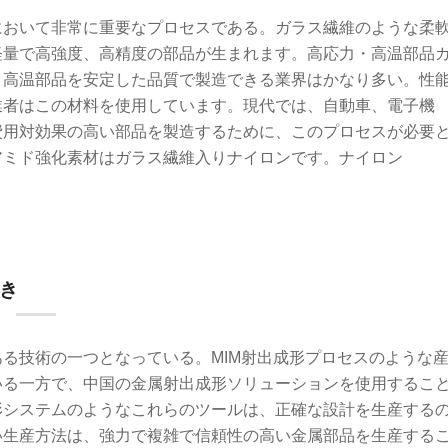
において非常に重要なプロセスである。ガラス繊維のような柔
軽量で高強度、高精度の部品が生まれます。高応力・高温部品
・高温部品を安定した品質で製造できる業界はかなり多い。性
業者はこの材料を使用しています。現代では、自動車、電子機
費用対効果の高い部品を製造するために、このプロセスが必要
アミド強化素材はガラス繊維入りナイロンです。ナイロン
き
る技術の一つとなっている。MIM射出成形プロセスのような
いる一方で、中国の金属射出成形ソリューションを使用するこ
形システムのようなこれらのツールは、正確な設計を生産する
い生産方法は、強力で複雑で信頼性の高い金属部品を生産する