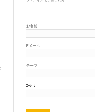
お名前
Eメール
に
用
景
テーマ
能
2+5=?