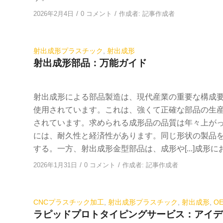
/
/
2026年2月4日
0 コメント
作成者:
記事作成者
射出成形プラスチック
,
射出成形
射出成形部品：万能ガイド
射出成形による部品製造は、現代産業の重要な構成
使用されています。これは、強くて正確な部品の生
されています。求められる成形品の品質は年々上が
には、耐久性と経済性があります。同じ形状の製品
する。一方、射出成形金型部品は、成形や[...]成形
/
/
2026年1月31日
0 コメント
作成者:
記事作成者
CNCプラスチック加工
,
射出成形プラスチック
,
射出成形
,
O
ラピッドプロトタイピングサービス：アイデ