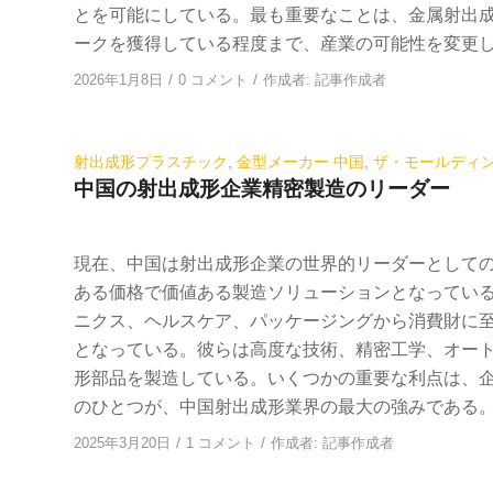
とを可能にしている。最も重要なことは、金属射出
ークを獲得している程度まで、産業の可能性を変更
/
/
2026年1月8日
0 コメント
作成者:
記事作成者
射出成形プラスチック
,
金型メーカー 中国
,
ザ・モールディ
中国の射出成形企業精密製造のリーダー
現在、中国は射出成形企業の世界的リーダーとして
ある価格で価値ある製造ソリューションとなってい
ニクス、ヘルスケア、パッケージングから消費財に
となっている。彼らは高度な技術、精密工学、オー
形部品を製造している。いくつかの重要な利点は、
のひとつが、中国射出成形業界の最大の強みである
/
/
2025年3月20日
1 コメント
作成者:
記事作成者