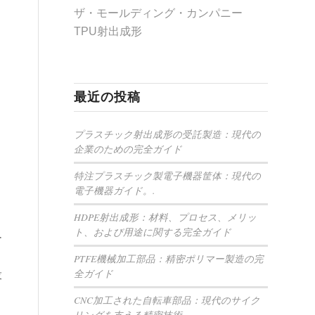
ザ・モールディング・カンパニー
TPU射出成形
最近の投稿
プラスチック射出成形の受託製造：現代の
企業のための完全ガイド
特注プラスチック製電子機器筐体：現代の
電子機器ガイド。.
HDPE射出成形：材料、プロセス、メリッ
ト、および用途に関する完全ガイド
ー
、
PTFE機械加工部品：精密ポリマー製造の完
全ガイド
投
CNC加工された自転車部品：現代のサイク
リングを支える精密技術