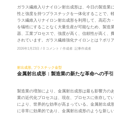
ガラス繊維入りナイロン射出成形は、今日の製造業
性と強度を持つプラスチックを一体化することで、
ラス繊維入りナイロン射出成形を利用して、高応力
を犠牲にすることなく大量生産が可能なため、製造
器、工業プロセスで、強度が高く、信頼性が高く、
されています。ガラス繊維強化ナイロンとは？ポリ
/
/
2026年1月23日
0 コメント
作成者:
記事作成者
射出成形
,
プラスチック金型
金属射出成形：製造業の新たな革命への手引
製造業の増加により、金属射出成形は最も影響力のあ
業の近代化プロセスは、現在、プロセスに依存して
により、世界的な効率が高まっている。金属射出成
に非常に効果的であり、金属射出成形のような新し