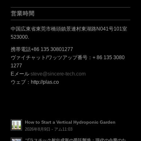
営業時間
中国広東省東莞市橋頭鎮景連村東湖路N041号101室
523000.
ES_MX
携帯電話+86 135 30801277
RO
ヴァイチャット/ワッツアップ番号：+ 86 135 3080
HU
1277
Eメール
steve@sincere-tech.com
SV
ウェブ：http://plas.co
EL
NB
FI
DA
How to Start a Vertical Hydroponic Garden
CS
2026年8月9日 - アム11:03
PT
プラスチック射出成形の受託製造：現代の企業のた