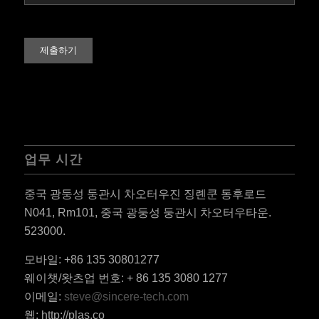
업무 시간
중국 광둥성 둥관시 차오터우진 징롄쿤 동후로드
N041, Rm101, 중국 광둥성 둥관시 차오터우타운.
523000.
모바일: +86 135 30801277
ES_MX
웨이챗/왓츠업 번호: + 86 135 3080 1277
RO
이메일:
steve@sincere-tech.com
HU
웹: http://plas.co