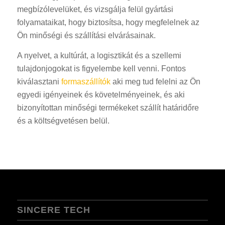
megbízólevelüket, és vizsgálja felül gyártási
folyamataikat, hogy biztosítsa, hogy megfelelnek az
Ön minőségi és szállítási elvárásainak.
A nyelvet, a kultúrát, a logisztikát és a szellemi
tulajdonjogokat is figyelembe kell venni. Fontos
kiválasztani
formaszállítók
aki meg tud felelni az Ön
egyedi igényeinek és követelményeinek, és aki
bizonyítottan minőségi termékeket szállít határidőre
és a költségvetésen belül.
SINCERE TECH