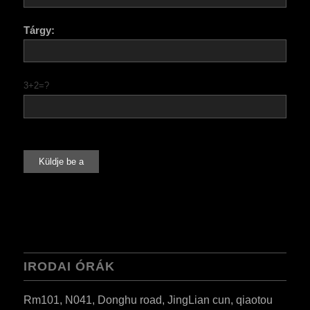
Tárgy:
3+2=?
IRODAI ÓRÁK
Rm101, N041, Donghu road, JingLian cun, qiaotou