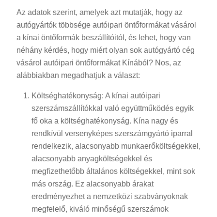
Az adatok szerint, amelyek azt mutatják, hogy az
autógyártók többsége autóipari öntőformákat vásárol
a kínai öntőformák beszállítóitól, és lehet, hogy van
néhány kérdés, hogy miért olyan sok autógyártó cég
vásárol autóipari öntőformákat Kínából? Nos, az
alábbiakban megadhatjuk a választ:
Költséghatékonyság: A kínai autóipari
szerszámszállítókkal való együttműködés egyik
fő oka a költséghatékonyság. Kína nagy és
rendkívül versenyképes szerszámgyártó iparral
rendelkezik, alacsonyabb munkaerőköltségekkel,
alacsonyabb anyagköltségekkel és
megfizethetőbb általános költségekkel, mint sok
más ország. Ez alacsonyabb árakat
eredményezhet a nemzetközi szabványoknak
megfelelő, kiváló minőségű szerszámok