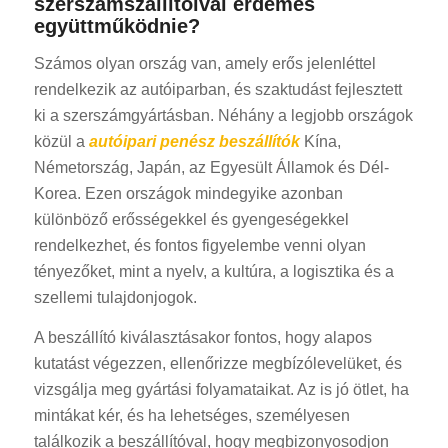
szerszámszállítóival érdemes
együttműködnie?
Számos olyan ország van, amely erős jelenléttel
rendelkezik az autóiparban, és szaktudást fejlesztett
ki a szerszámgyártásban. Néhány a legjobb országok
közül a
autóipari penész beszállítók
Kína,
Németország, Japán, az Egyesült Államok és Dél-
Korea. Ezen országok mindegyike azonban
különböző erősségekkel és gyengeségekkel
rendelkezhet, és fontos figyelembe venni olyan
tényezőket, mint a nyelv, a kultúra, a logisztika és a
szellemi tulajdonjogok.
A beszállító kiválasztásakor fontos, hogy alapos
kutatást végezzen, ellenőrizze megbízólevelüket, és
vizsgálja meg gyártási folyamataikat. Az is jó ötlet, ha
mintákat kér, és ha lehetséges, személyesen
találkozik a beszállítóval, hogy megbizonyosodjon