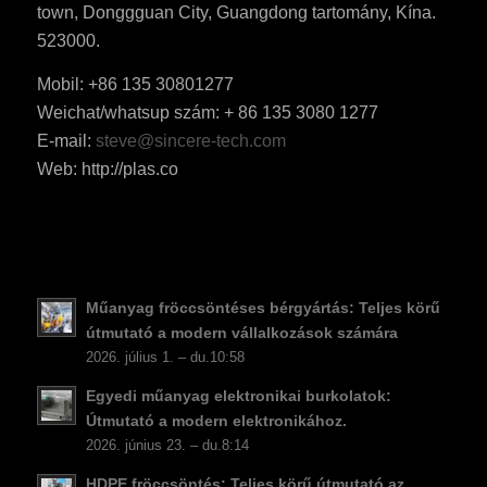
town, Donggguan City, Guangdong tartomány, Kína.
523000.
Mobil: +86 135 30801277
Weichat/whatsup szám: + 86 135 3080 1277
ES_MX
E-mail:
steve@sincere-tech.com
RO
Web: http://plas.co
SV
EL
NB
FI
Műanyag fröccsöntéses bérgyártás: Teljes körű
DA
útmutató a modern vállalkozások számára
2026. július 1. – du.10:58
CS
Egyedi műanyag elektronikai burkolatok:
PT
Útmutató a modern elektronikához.
KO
2026. június 23. – du.8:14
JA
HDPE fröccsöntés: Teljes körű útmutató az