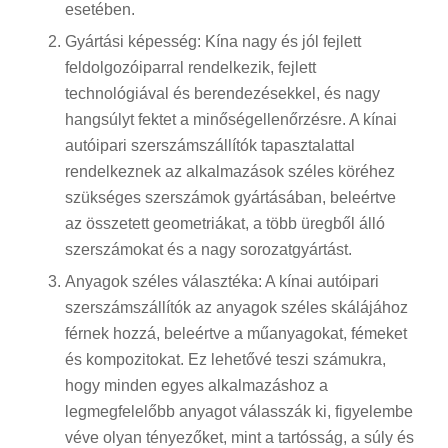
esetében.
Gyártási képesség: Kína nagy és jól fejlett
feldolgozóiparral rendelkezik, fejlett
technológiával és berendezésekkel, és nagy
hangsúlyt fektet a minőségellenőrzésre. A kínai
autóipari szerszámszállítók tapasztalattal
rendelkeznek az alkalmazások széles köréhez
szükséges szerszámok gyártásában, beleértve
az összetett geometriákat, a több üregből álló
szerszámokat és a nagy sorozatgyártást.
Anyagok széles választéka: A kínai autóipari
szerszámszállítók az anyagok széles skálájához
férnek hozzá, beleértve a műanyagokat, fémeket
és kompozitokat. Ez lehetővé teszi számukra,
hogy minden egyes alkalmazáshoz a
legmegfelelőbb anyagot válasszák ki, figyelembe
véve olyan tényezőket, mint a tartósság, a súly és