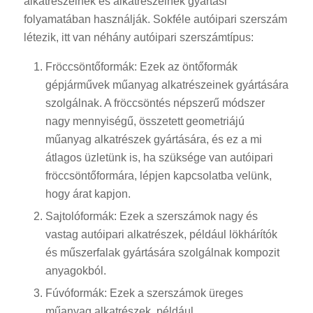
alkatrészeinek és alkatrészeinek gyártási
folyamatában használják. Sokféle autóipari szerszám
létezik, itt van néhány autóipari szerszámtípus:
Fröccsöntőformák: Ezek az öntőformák
gépjárművek műanyag alkatrészeinek gyártására
szolgálnak. A fröccsöntés népszerű módszer
nagy mennyiségű, összetett geometriájú
műanyag alkatrészek gyártására, és ez a mi
átlagos üzletünk is, ha szüksége van autóipari
fröccsöntőformára, lépjen kapcsolatba velünk,
hogy árat kapjon.
Sajtolóformák: Ezek a szerszámok nagy és
vastag autóipari alkatrészek, például lökhárítók
és műszerfalak gyártására szolgálnak kompozit
anyagokból.
Fúvóformák: Ezek a szerszámok üreges
műanyag alkatrészek, például