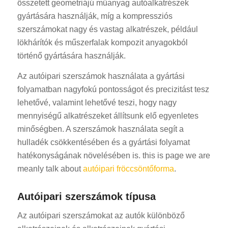
összetett geometriájú műanyag autóalkatrészek
gyártására használják, míg a kompressziós
szerszámokat nagy és vastag alkatrészek, például
lökhárítók és műszerfalak kompozit anyagokból
történő gyártására használják.
Az autóipari szerszámok használata a gyártási
folyamatban nagyfokú pontosságot és precizitást tesz
lehetővé, valamint lehetővé teszi, hogy nagy
mennyiségű alkatrészeket állítsunk elő egyenletes
minőségben. A szerszámok használata segít a
hulladék csökkentésében és a gyártási folyamat
hatékonyságának növelésében is. this is page we are
meanly talk about
autóipari fröccsöntőforma
.
Autóipari szerszámok típusa
Az autóipari szerszámokat az autók különböző