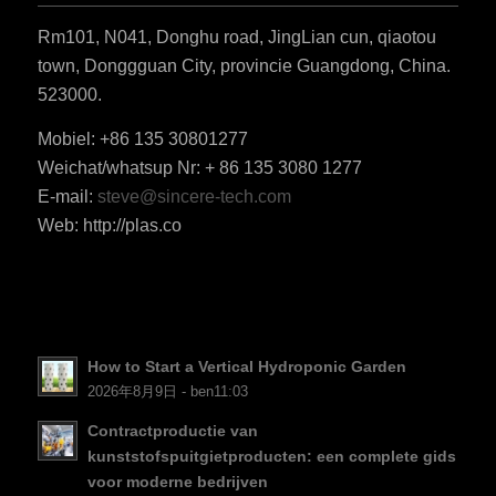
Rm101, N041, Donghu road, JingLian cun, qiaotou
town, Donggguan City, provincie Guangdong, China.
523000.
Mobiel: +86 135 30801277
Weichat/whatsup Nr: + 86 135 3080 1277
ES_MX
E-mail:
steve@sincere-tech.com
RO
Web: http://plas.co
HU
SV
EL
NB
How to Start a Vertical Hydroponic Garden
FI
2026年8月9日 - ben11:03
DA
Contractproductie van
kunststofspuitgietproducten: een complete gids
CS
voor moderne bedrijven