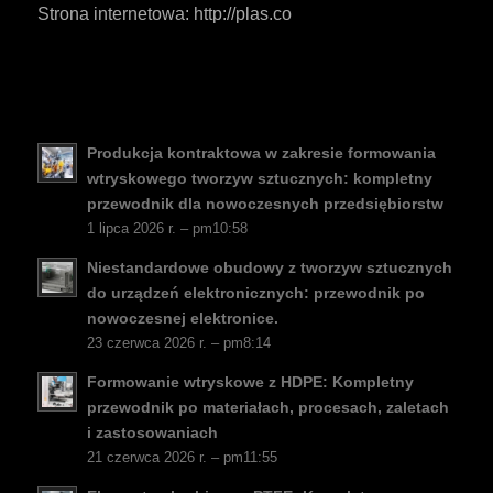
Strona internetowa: http://plas.co
ES_MX
RO
HU
Produkcja kontraktowa w zakresie formowania
SV
wtryskowego tworzyw sztucznych: kompletny
EL
przewodnik dla nowoczesnych przedsiębiorstw
1 lipca 2026 r. – pm10:58
NB
Niestandardowe obudowy z tworzyw sztucznych
FI
do urządzeń elektronicznych: przewodnik po
DA
nowoczesnej elektronice.
23 czerwca 2026 r. – pm8:14
CS
Formowanie wtryskowe z HDPE: Kompletny
PT
przewodnik po materiałach, procesach, zaletach
KO
i zastosowaniach
JA
21 czerwca 2026 r. – pm11:55