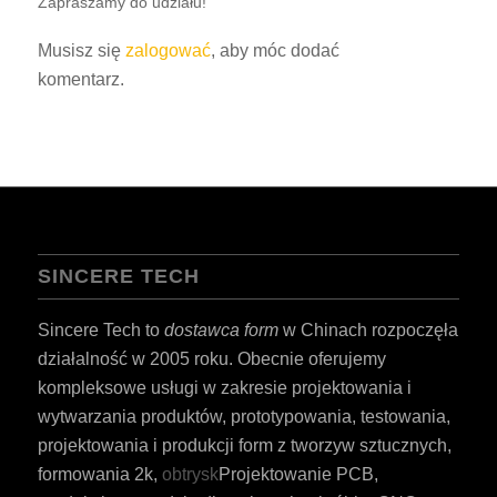
Zapraszamy do udziału!
Musisz się
zalogować
, aby móc dodać
komentarz.
SINCERE TECH
Sincere Tech to
dostawca form
w Chinach rozpoczęła
działalność w 2005 roku. Obecnie oferujemy
kompleksowe usługi w zakresie projektowania i
wytwarzania produktów, prototypowania, testowania,
projektowania i produkcji form z tworzyw sztucznych,
formowania 2k,
obtrysk
Projektowanie PCB,