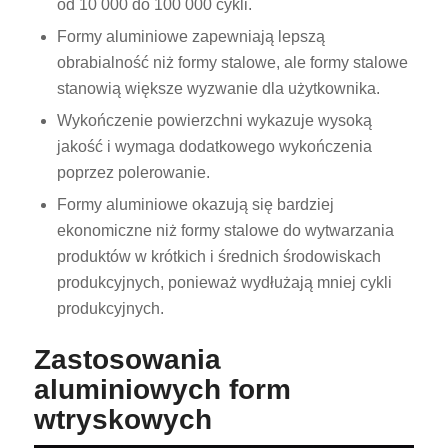
od 10 000 do 100 000 cykli.
Formy aluminiowe zapewniają lepszą
obrabialność niż formy stalowe, ale formy stalowe
stanowią większe wyzwanie dla użytkownika.
Wykończenie powierzchni wykazuje wysoką
jakość i wymaga dodatkowego wykończenia
poprzez polerowanie.
ES_MX
Formy aluminiowe okazują się bardziej
RO
ekonomiczne niż formy stalowe do wytwarzania
HU
produktów w krótkich i średnich środowiskach
SV
produkcyjnych, ponieważ wydłużają mniej cykli
EL
produkcyjnych.
NB
Zastosowania
FI
aluminiowych form
DA
wtryskowych
CS