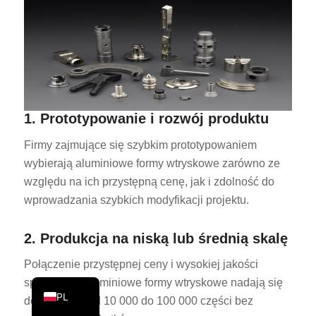
PT
KO
JA
ES
AR
1. Prototypowanie i rozwój produktu
TR
Firmy zajmujące się szybkim prototypowaniem
NL
wybierają aluminiowe formy wtryskowe zarówno ze
RU
względu na ich przystępną cenę, jak i zdolność do
wprowadzania szybkich modyfikacji projektu.
DE
FR
2. Produkcja na niską lub średnią skalę
IT
Połączenie przystępnej ceny i wysokiej jakości
EN
sprawia, że aluminiowe formy wtryskowe nadają się
PL
do produkcji od 10 000 do 100 000 części bez