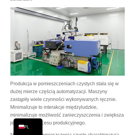
PT
KO
JA
ES
AR
TR
NL
RU
Produkcja w pomieszczeniach czystych stała się w
DE
dużej mierze częścią automatyzacji. Maszyny
FR
zastąpiły wiele czynności wykonywanych ręcznie.
IT
Minimalizuje to interakcje międzyludzkie,
minimalizuje możliwość zanieczyszczenia i zwiększa
EN
jednolitość procesu produkcyjnego.
PL
Nowoczesne pomieszczenia czyste charakteryzują