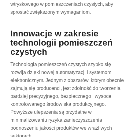
wtryskowego w pomieszczeniach czystych, aby
sprostać zwiększonym wymaganiom.
Innowacje w zakresie
technologii pomieszczeń
czystych
ES_MX
RO
Technologia pomieszczeń czystych szybko się
rozwija dzięki nowej automatyzacji i systemom
HU
elektronicznym. Jednym z obszarów, którym obecnie
SV
zajmują się producenci, jest zdolność do tworzenia
EL
bardziej precyzyjnego, bezpiecznego i wysoce
NB
kontrolowanego środowiska produkcyjnego.
Powyższe ulepszenia są przydatne w
FI
minimalizowaniu ryzyka zanieczyszczenia i
DA
podnoszeniu jakości produktów we wrażliwych
CS
sektorach.