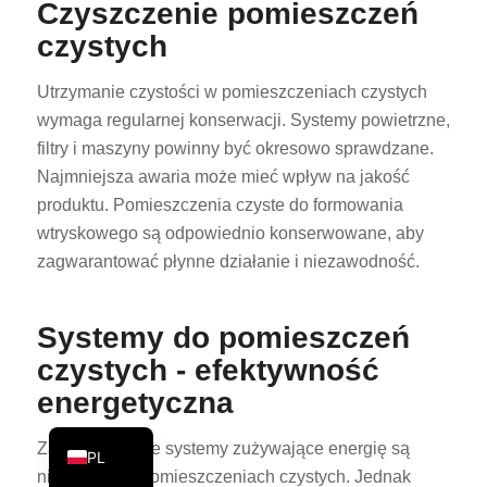
Czyszczenie pomieszczeń
PT
czystych
KO
Utrzymanie czystości w pomieszczeniach czystych
JA
wymaga regularnej konserwacji. Systemy powietrzne,
ES
filtry i maszyny powinny być okresowo sprawdzane.
AR
Najmniejsza awaria może mieć wpływ na jakość
produktu. Pomieszczenia czyste do formowania
TR
wtryskowego są odpowiednio konserwowane, aby
NL
zagwarantować płynne działanie i niezawodność.
RU
DE
Systemy do pomieszczeń
FR
czystych - efektywność
IT
energetyczna
EN
Zaawansowane systemy zużywające energię są
PL
niezbędne w pomieszczeniach czystych. Jednak