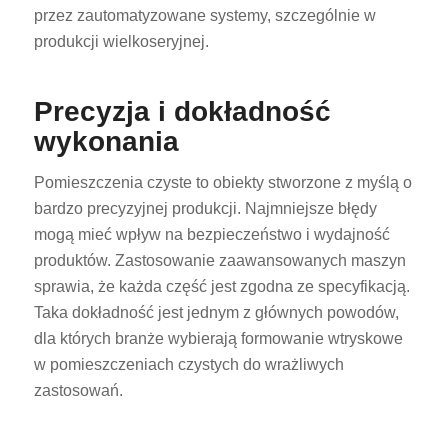
przez zautomatyzowane systemy, szczególnie w
produkcji wielkoseryjnej.
Precyzja i dokładność
wykonania
ES_MX
Pomieszczenia czyste to obiekty stworzone z myślą o
RO
bardzo precyzyjnej produkcji. Najmniejsze błędy
mogą mieć wpływ na bezpieczeństwo i wydajność
HU
produktów. Zastosowanie zaawansowanych maszyn
SV
sprawia, że każda część jest zgodna ze specyfikacją.
EL
Taka dokładność jest jednym z głównych powodów,
dla których branże wybierają formowanie wtryskowe
NB
w pomieszczeniach czystych do wrażliwych
FI
zastosowań.
DA
CS