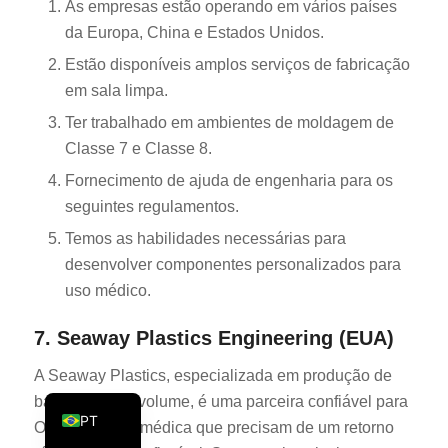
As empresas estão operando em vários países
KO
da Europa, China e Estados Unidos.
JA
Estão disponíveis amplos serviços de fabricação
ES
em sala limpa.
Ter trabalhado em ambientes de moldagem de
AR
Classe 7 e Classe 8.
TR
Fornecimento de ajuda de engenharia para os
PL
seguintes regulamentos.
NL
Temos as habilidades necessárias para
RU
desenvolver componentes personalizados para
DE
uso médico.
FR
7. Seaway Plastics Engineering (EUA)
IT
A Seaway Plastics, especializada em produção de
EN
baixo a médio volume, é uma parceira confiável para
PT
OEMs da área médica que precisam de um retorno