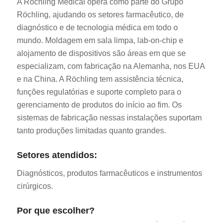
A Röchling Medical opera como parte do Grupo
Röchling, ajudando os setores farmacêutico, de
diagnóstico e de tecnologia médica em todo o
mundo. Moldagem em sala limpa, lab-on-chip e
alojamento de dispositivos são áreas em que se
especializam, com fabricação na Alemanha, nos EUA
e na China. A Röchling tem assistência técnica,
ES_MX
funções regulatórias e suporte completo para o
RO
gerenciamento de produtos do início ao fim. Os
sistemas de fabricação nessas instalações suportam
HU
tanto produções limitadas quanto grandes.
SV
EL
Setores atendidos:
NB
Diagnósticos, produtos farmacêuticos e instrumentos
FI
cirúrgicos.
DA
Por que escolher?
CS