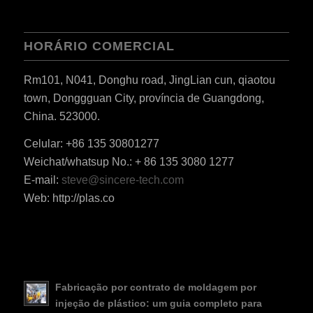
HORÁRIO COMERCIAL
Rm101, N041, Donghu road, JingLian cun, qiaotou
town, Donggguan City, província de Guangdong,
China. 523000.
Celular: +86 135 30801277
Weichat/whatsup No.: + 86 135 3080 1277
E-mail:
steve@sincere-tech.com
ES_MX
Web: http://plas.co
RO
HU
SV
EL
Fabricação por contrato de moldagem por
injeção de plástico: um guia completo para
NB