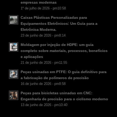
empresas modernas
FI
1º de julho de 2026 - pm10:58
DA
Caixas Plásticas Personalizadas para
Equipamentos Eletrônicos: Um Guia para a
CS
Eletrônica Moderna.
KO
23 de junho de 2026 - pm8:14
JA
Moldagem por injeção de HDPE: um guia
ES
completo sobre materiais, processos, benefícios
e aplicações
AR
21 de junho de 2026 - pm11:55
TR
Peças usinadas em PTFE: O guia definitivo para
PL
a fabricação de polímeros de precisão
16 de junho de 2026 - pm8:58
NL
Peças para bicicletas usinadas em CNC:
RU
Engenharia de precisão para o ciclismo moderno
DE
13 de junho de 2026 - pm10:40
FR