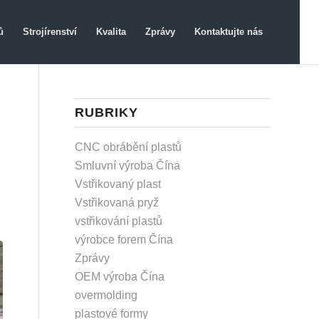
ů
Strojírenství
Kvalita
Zprávy
Kontaktujte nás
RUBRIKY
CNC obrábění plastů
Smluvní výroba Čína
Vstřikovaný plast
Vstřikovaná pryž
vstřikování plastů
výrobce forem Čína
Zprávy
OEM výroba Čína
overmolding
plastové formy