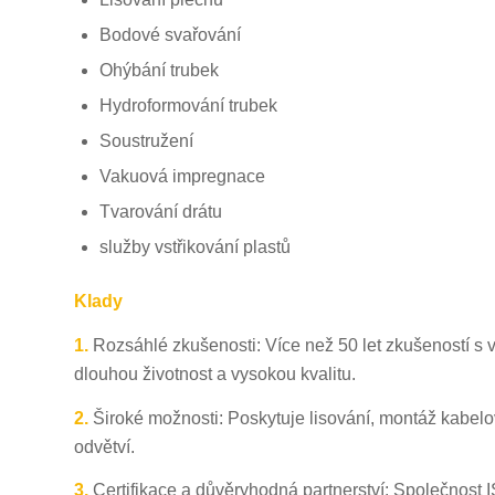
Bodové svařování
Ohýbání trubek
Hydroformování trubek
Soustružení
Vakuová impregnace
Tvarování drátu
služby vstřikování plastů
Klady
1.
Rozsáhlé zkušenosti: Více než 50 let zkušeností s v
dlouhou životnost a vysokou kvalitu.
2.
Široké možnosti: Poskytuje lisování, montáž kabel
odvětví.
3.
Certifikace a důvěryhodná partnerství: Společnost 