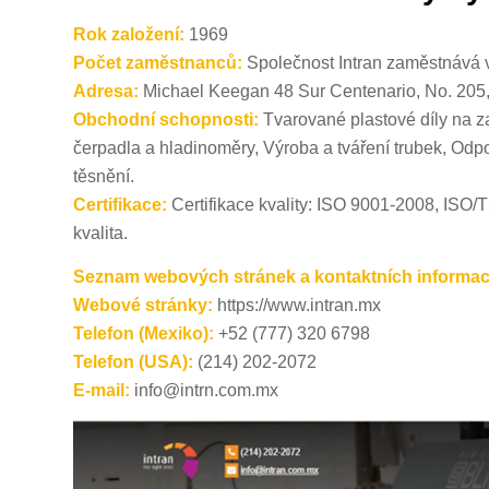
Rok založení:
1969
Počet zaměstnanců:
Společnost Intran zaměstnává ví
Adresa:
Michael Keegan 48 Sur Centenario, No. 205,
Obchodní schopnosti:
Tvarované plastové díly na za
čerpadla a hladinoměry, Výroba a tváření trubek, Od
těsnění.
Certifikace:
Certifikace kvality: ISO 9001-2008, ISO/
kvalita.
Seznam webových stránek a kontaktních informac
Webové stránky:
https://www.intran.mx
Telefon (Mexiko):
+52 (777) 320 6798
Telefon (USA):
(214) 202-2072
E-mail:
info@intrn.com.mx