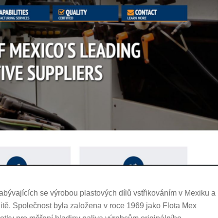
zabývajících se výrobou plastových dílů vstřikováním v Mexiku a
alitě. Společnost byla založena v roce 1969 jako Flota Mex