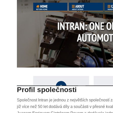
Profil společnosti
Společnost Intran je jednou z největších společností 
již více než 50 let dodává díly a součásti v přesné kv