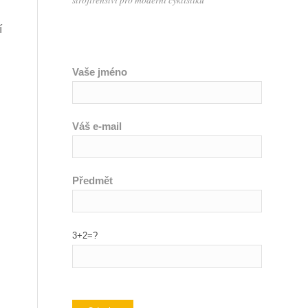
í
Vaše jméno
Váš e-mail
Předmět
3+2=?