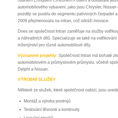
Juanem Enriquem Cintrónem Pouem a dodávala jednotk
automobilového vybavení, jako jsou Chrysler, Nissan
později se pustila do segmentu palivových čerpadel a 
2009 přejmenovala na intran, což odráží inovace.
Dnes se společnost Intran zaměřuje na služby vstřiko
a náhradních dílů. Specializuje se také na vstřikování 
inženýrství pro různé automobilové díly.
Významné projekty:
Společnost Intran má bohaté zku
automobilovém a průmyslovém průmyslu, včetně společn
Delphi a Nissan.
VÝROBNÍ SLUŽBY
Některé ze služeb, které společnost nabízí, jsou uve
Montáž a výroba postrojů
Testování těsnosti a kontinuity
Lisování plechů