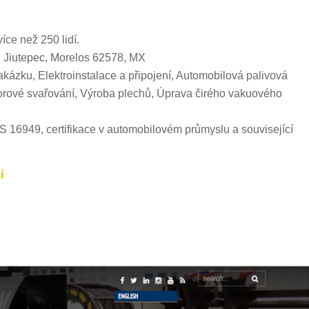
ce než 250 lidí.
 Jiutepec, Morelos 62578, MX
kázku, Elektroinstalace a připojení, Automobilová palivová
porové svařování, Výroba plechů, Úprava čirého vakuového
TS 16949, certifikace v automobilovém průmyslu a související
í