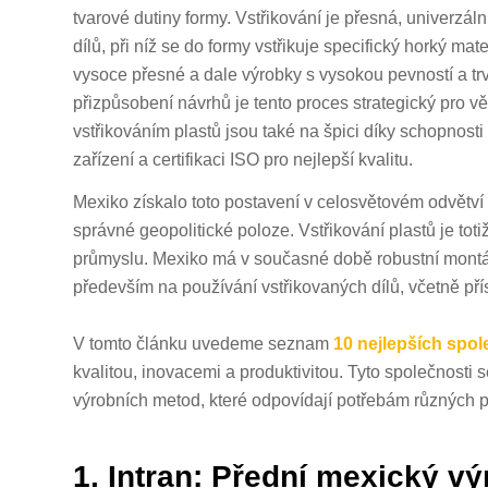
tvarové dutiny formy. Vstřikování je přesná, univerzál
dílů, při níž se do formy vstřikuje specifický horký mat
vysoce přesné a dale výrobky s vysokou pevností a tr
přizpůsobení návrhů je tento proces strategický pro v
vstřikováním plastů jsou také na špici díky schopnost
zařízení a certifikaci ISO pro nejlepší kvalitu.
Mexiko získalo toto postavení v celosvětovém odvětví 
správné geopolitické poloze. Vstřikování plastů je tot
průmyslu. Mexiko má v současné době robustní montážn
především na používání vstřikovaných dílů, včetně přís
V tomto článku uvedeme seznam
10 nejlepších spol
kvalitou, inovacemi a produktivitou. Tyto společnosti s
výrobních metod, které odpovídají potřebám různých 
1. Intran: Přední mexický vý