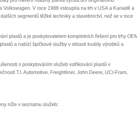
y pro měření hladiny paliva výrobcům originálního
 a Volkswagen. V roce 1988 vstoupila na trh v USA a Kanadě a
dalších segmentů těžké techniky a stavebnictví, než se v roce
vání plastů a je poskytovatelem kompletních řešení pro trhy OE
plastů a nabízí špičkové služby v oblasti kvality výrobků a
šenosti s poskytováním služeb vstřikování plastů v
ostí T.I. Automotive, Freightliner, John Deere, UCI-Fram,
deny níže v seznamu služeb: