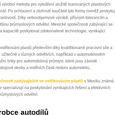
ní výrobní metoda pro vytváření složitě tvarovaných plastových
eriál. Po ochlazení a ztuhnutí součástí tyto formy rovněž poskytuj
vanlivostí. Díky velkoobjemové výrobě, přísným tolerancím a
ětšinu průmyslových odvětví. Mexické společnosti zabývající se
i a kapacitě poskytovat zdokonalené technologie, vynikající
vstřikování plastů především díky kvalifikované pracovní síle a
iž užitečné v různých odvětvích, například v automobilovém
í linky pro automobilový průmysl, které jsou závislé
trojové desky a vnitřních částí motoru automobilu.
ečností zabývajících se vstřikováním plastů
v Mexiku známá
e specializují na poskytování vynikajících řešení a efektivních
průmyslových odvětví.
robce autodílů