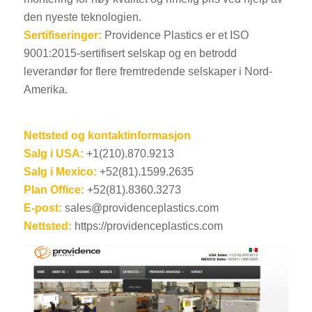
den nyeste teknologien.
Sertifiseringer:
Providence Plastics er et ISO
9001:2015-sertifisert selskap og en betrodd
leverandør for flere fremtredende selskaper i Nord-
Amerika.
ES_MX
Nettsted og kontaktinformasjon
RO
Salg i USA:
+1(210).870.9213
HU
Salg i Mexico:
+52(81).1599.2635
Plan Office:
+52(81).8360.3273
SV
E-post:
sales@providenceplastics.com
EL
Nettsted:
https://providenceplastics.com
FI
DA
CS
PT