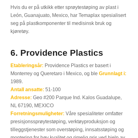
Hvis du er på utkikk etter sprøytestøping av plast i
León, Guanajuato, Mexico, har Temaplax spesialisert
seg på plastkomponenter til medisinsk bruk og
kjøretøy.
6. Providence Plastics
Etableringsår:
Providence Plastics er basert i
Monterrey og Queretaro i Mexico, og ble
Grunnlagt i:
1989.
Antall ansatte:
51-100
Adresse:
Geo #200 Parque Ind. Kalos Guadalupe,
NL 67190, MEXICO
Forretningsmuligheter:
Våre spesialiteter omfatter
presisjonssprøytestøping, verktøyproduksjon og
tilleggstjenester som overstøping, innsatsstøping og
montering for høy kvalitet og rimelig pris ved hjelp av