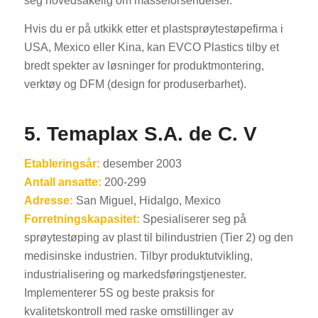
seg hovedsakelig om masseforsendelser.
Hvis du er på utkikk etter et plastsprøytestøpefirma i
USA, Mexico eller Kina, kan EVCO Plastics tilby et
bredt spekter av løsninger for produktmontering,
verktøy og DFM (design for produserbarhet).
5. Temaplax S.A. de C. V
Etableringsår:
desember 2003
Antall ansatte:
200-299
Adresse:
San Miguel, Hidalgo, Mexico
Forretningskapasitet:
Spesialiserer seg på
sprøytestøping av plast til bilindustrien (Tier 2) og den
medisinske industrien. Tilbyr produktutvikling,
industrialisering og markedsføringstjenester.
Implementerer 5S og beste praksis for
kvalitetskontroll med raske omstillinger av