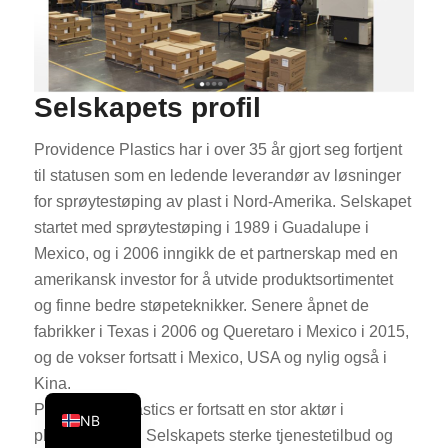
KO
JA
ES
Selskapets profil
AR
Providence Plastics har i over 35 år gjort seg fortjent
TR
til statusen som en ledende leverandør av løsninger
PL
for sprøytestøping av plast i Nord-Amerika. Selskapet
NL
startet med sprøytestøping i 1989 i Guadalupe i
Mexico, og i 2006 inngikk de et partnerskap med en
RU
amerikansk investor for å utvide produktsortimentet
DE
og finne bedre støpeteknikker. Senere åpnet de
FR
fabrikker i Texas i 2006 og Queretaro i Mexico i 2015,
IT
og de vokser fortsatt i Mexico, USA og nylig også i
Kina.
EN
Providence Plastics er fortsatt en stor aktør i
NB
plastindustrien. Selskapets sterke tjenestetilbud og