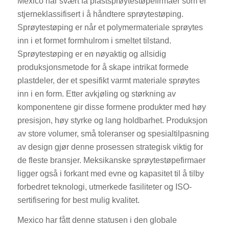
Mexico har svært få plastsprøytestøpefirmaer som er
stjerneklassifisert i å håndtere sprøytestøping.
Sprøytestøping er når et polymermateriale sprøytes
inn i et formet formhulrom i smeltet tilstand.
Sprøytestøping er en nøyaktig og allsidig
produksjonsmetode for å skape intrikat formede
plastdeler, der et spesifikt varmt materiale sprøytes
inn i en form. Etter avkjøling og størkning av
komponentene gir disse formene produkter med høy
presisjon, høy styrke og lang holdbarhet. Produksjon
av store volumer, små toleranser og spesialtilpasning
av design gjør denne prosessen strategisk viktig for
de fleste bransjer. Meksikanske sprøytestøpefirmaer
ligger også i forkant med evne og kapasitet til å tilby
forbedret teknologi, utmerkede fasiliteter og ISO-
sertifisering for best mulig kvalitet.
Mexico har fått denne statusen i den globale