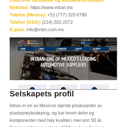
Liste over nettsteder og kontaktinformasjon
Nettsted:
https://www.intran.mx
Telefon (Mexico):
+52 (777) 320 6798
Telefon (USA):
(214) 202-2072
E-post:
info@intrn.com.mx
Selskapets profil
Intran er en av Mexicos største produsenter av
plastsprøytestøping, og har levert deler og
komponenter med høy kvalitet i mer enn 50 år.