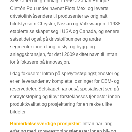
Selskapet ble grunnlagt i 1969 av Juan Enrique
Cintrón Pou under navnet Flota Mex, og leverte
drivstoffnivåsendere til produsenter av originalt
bilutstyr som Chrysler, Nissan og Volkswagen. I 1988
etablerte selskapet seg i USA og Canada, og senere
satset det også på drivstoffpumper og andre
segmenter innen tungt utstyr og bygg- og
anleggsbransjen, før det i 2009 skiftet navn til intran
for å fokusere på innovasjon.
I dag fokuserer Intran på sprøytestøpingstjenester og
er en leverandør av komplette løsninger for OEM- og
reservedeler. Selskapet har også spesialisert seg på
sprøytestøping og tilbyr førsteklasses tjenester innen
produktkvalitet og prosjektering for en rekke ulike
bildeler.
Bemerkelsesverdige prosjekter:
Intran har lang
erfaring med sprøytestøpingstjenester innen bil- og