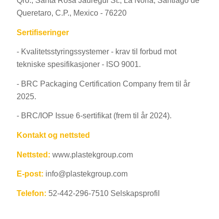
Qro., Santa Rosa Jáuregui St., La Noria, Santiago de
Queretaro, C.P., Mexico - 76220
Sertifiseringer
- Kvalitetsstyringssystemer - krav til forbud mot
tekniske spesifikasjoner - ISO 9001.
- BRC Packaging Certification Company frem til år
2025.
- BRC/IOP Issue 6-sertifikat (frem til år 2024).
Kontakt og nettsted
Nettsted:
www.plastekgroup.com
E-post:
info@plastekgroup.com
Telefon:
52-442-296-7510 Selskapsprofil