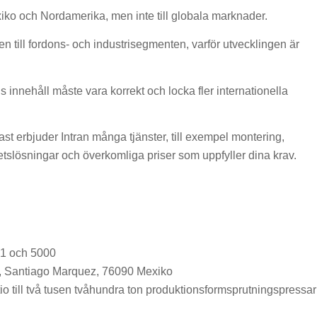
xiko och Nordamerika, men inte till globala marknader.
 till fordons- och industrisegmenten, varför utvecklingen är
innehåll måste vara korrekt och locka fler internationella
last erbjuder Intran många tjänster, till exempel montering,
tetslösningar och överkomliga priser som uppfyller dina krav.
01 och 5000
s, Santiago Marquez, 76090 Mexiko
o till två tusen tvåhundra ton produktionsformsprutningspressar