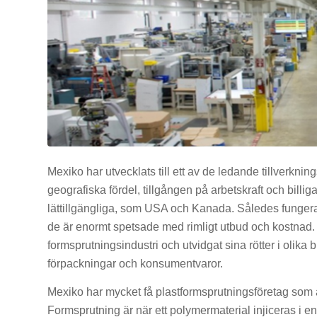
Mexiko har utvecklats till ett av de ledande tillverkni
geografiska fördel, tillgången på arbetskraft och billi
lättillgängliga, som USA och Kanada. Således fungerar
de är enormt spetsade med rimligt utbud och kostnad.
formsprutningsindustri och utvidgat sina rötter i olika
förpackningar och konsumentvaror.
Mexiko har mycket få plastformsprutningsföretag som är
Formsprutning är när ett polymermaterial injiceras i en