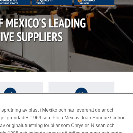
ormsprutning av plast i Mexiko och har levererat delar och
taget grundades 1969 som Flota Mex av Juan Enrique Cintrón
av originalutrustning för bilar som Chrysler, Nissan och