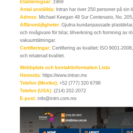
Etableringsår:
1969
Antal anställda:
Intran har över 250 personer på sin l
Adress:
Michael Keegan 48 Sur Centenario, No. 205,
Affärsmöjligheter:
Gjutna kundanpassade plastdelar, 
och nivågivare för bilar, tillverkning och formning av 
vakuumtätningar.
Certifieringar:
Certifiering av kvalitet: ISO 9001-2008,
och relaterad kvalitet.
Webbplats och kontaktinformation Lista
Hemsida:
https://www.intran.mx
Telefon (Mexiko):
+52 (777) 320 6798
Telefon (USA):
(214) 202-2072
E-post:
info@intrn.com.mx