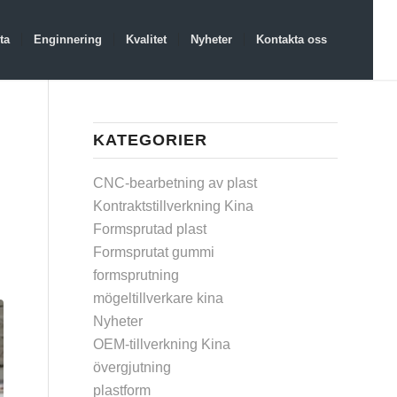
ta
Enginnering
Kvalitet
Nyheter
Kontakta oss
KATEGORIER
CNC-bearbetning av plast
Kontraktstillverkning Kina
Formsprutad plast
Formsprutat gummi
formsprutning
mögeltillverkare kina
Nyheter
OEM-tillverkning Kina
övergjutning
plastform