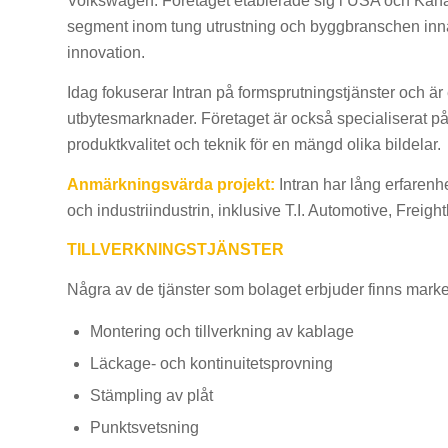
Volkswagen. Företaget etablerade sig i USA och Ka
segment inom tung utrustning och byggbranschen innan
innovation.
Idag fokuserar Intran på formsprutningstjänster och ä
utbytesmarknader. Företaget är också specialiserat p
produktkvalitet och teknik för en mängd olika bildelar.
Anmärkningsvärda projekt:
Intran har lång erfarenh
och industriindustrin, inklusive T.I. Automotive, Frei
TILLVERKNINGSTJÄNSTER
Några av de tjänster som bolaget erbjuder finns marke
Montering och tillverkning av kablage
Läckage- och kontinuitetsprovning
Stämpling av plåt
Punktsvetsning