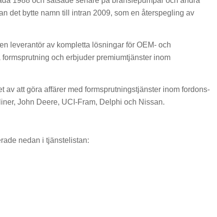
nada 1988 och satsade senare på bränslepumpar och andra
 det bytte namn till intran 2009, som en återspegling av
r en leverantör av kompletta lösningar för OEM- och
å formsprutning och erbjuder premiumtjänster inom
et av att göra affärer med formsprutningstjänster inom fordons-
ghtliner, John Deere, UCI-Fram, Delphi och Nissan.
rade nedan i tjänstelistan: