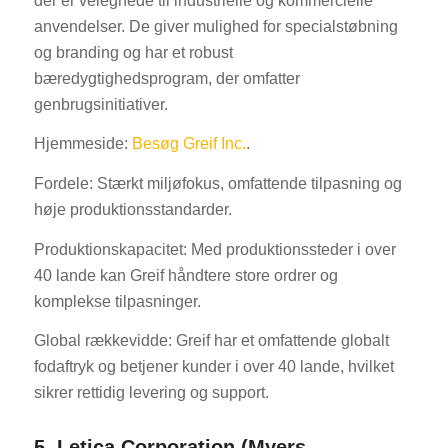
der er velegnede til industrielle og kommercielle
anvendelser. De giver mulighed for specialstøbning
og branding og har et robust
bæredygtighedsprogram, der omfatter
genbrugsinitiativer.
Hjemmeside:
Besøg Greif Inc.
.
Fordele: Stærkt miljøfokus, omfattende tilpasning og
høje produktionsstandarder.
Produktionskapacitet: Med produktionssteder i over
40 lande kan Greif håndtere store ordrer og
komplekse tilpasninger.
Global rækkevidde: Greif har et omfattende globalt
fodaftryk og betjener kunder i over 40 lande, hvilket
sikrer rettidig levering og support.
5. Letica Corporation (Myers