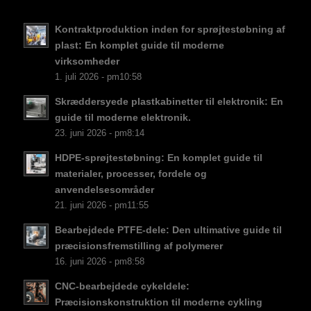
EL
Kontraktproduktion inden for sprøjtestøbning af
NB
plast: En komplet guide til moderne
FI
virksomheder
1. juli 2026 - pm10:58
CS
Skræddersyede plastkabinetter til elektronik: En
PT
guide til moderne elektronik.
KO
23. juni 2026 - pm8:14
JA
HDPE-sprøjtestøbning: En komplet guide til
ES
materialer, processer, fordele og
anvendelsesområder
AR
21. juni 2026 - pm11:55
TR
Bearbejdede PTFE-dele: Den ultimative guide til
PL
præcisionsfremstilling af polymerer
16. juni 2026 - pm8:58
NL
CNC-bearbejdede cykeldele:
RU
Præcisionskonstruktion til moderne cykling