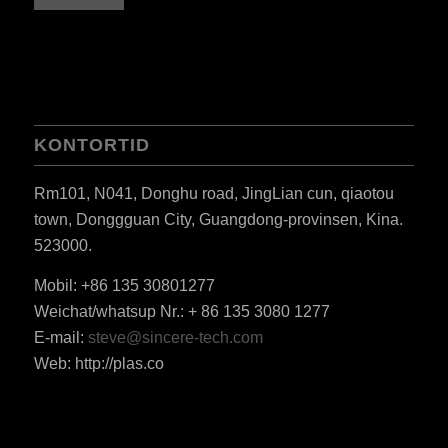
KONTORTID
Rm101, N041, Donghu road, JingLian cun, qiaotou
town, Donggguan City, Guangdong-provinsen, Kina.
523000.
Mobil: +86 135 30801277
Weichat/whatsup Nr.: + 86 135 3080 1277
ES_MX
E-mail:
steve@sincere-tech.com
Web: http://plas.co
RO
HU
SV