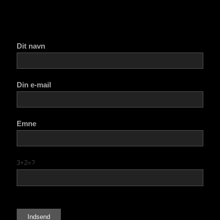
Dit navn
Din e-mail
Emne
3+2=?