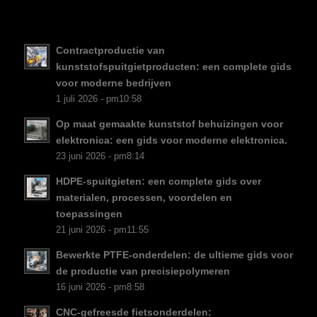
SV
EL
Contractproductie van
NB
kunststofspuitgietproducten: een complete gids
FI
voor moderne bedrijven
1 juli 2026 - pm10:58
DA
Op maat gemaakte kunststof behuizingen voor
CS
elektronica: een gids voor moderne elektronica.
PT
23 juni 2026 - pm8:14
KO
HDPE-spuitgieten: een complete gids over
JA
materialen, processen, voordelen en
toepassingen
ES
21 juni 2026 - pm11:55
AR
Bewerkte PTFE-onderdelen: de ultieme gids voor
TR
de productie van precisiepolymeren
16 juni 2026 - pm8:58
PL
CNC-gefreesde fietsonderdelen:
RU