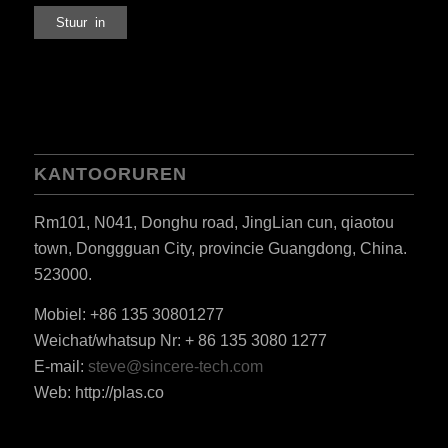
KANTOORUREN
Rm101, N041, Donghu road, JingLian cun, qiaotou
town, Donggguan City, provincie Guangdong, China.
523000.
Mobiel: +86 135 30801277
Weichat/whatsup Nr: + 86 135 3080 1277
ES_MX
E-mail:
steve@sincere-tech.com
Web: http://plas.co
RO
HU