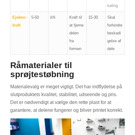
køling
Ejektor-
5-50
kN
Kraft til
15-30
Skal
kraft
at fjerne
forhindre
delen
beskadi
fra
gelse af
formen
dele
Råmaterialer til
sprøjtestøbning
Materialevalg er meget vigtigt. Det har indflydelse på
slutproduktets kvalitet, stabilitet, udseende og pris.
Det er nødvendigt at vælge den rette plast for at
garantere, at delene fungerer og bliver printet korrekt.