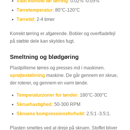
Vådt indhold før tørring:
0.02% -0.05%
Tørretemperatur:
80°C-120°C
Tørretid:
2-4 timer
Korrekt tørring er afgørende. Bobler og overfladefejl
på støbte dele kan skyldes fugt.
Smeltning og blødgøring
Plastpillerne tørres og presses ind i maskinen.
sprøjtestøbning
maskine. De går gennem en skrue,
der roterer, og gennem en varm tønde.
Temperaturzoner for tønder:
180°C-300°C
Skruehastighed:
50-300 RPM
Skruens kompressionsforhold:
2.5:1 -3.5:1.
Plasten smeltes ved at dreje på skruen. Stoffet bliver