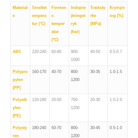
Material
Smeltet
Formen
Indsprø
Træksty
Krympn
e
empera
s
jtningst
rke
ing (%)
tur (°C)
temper
ryk
(MPa)
atur
(bar)
(°C)
ABS
220-240
60-80
900-
40-50
0.5-0.7
1500
Polypro
160-170
40-70
800-
30-35
1.0-1.5
pylen
1200
(PP)
Polyeth
120-180
20-50
700-
20-30
1.5-2.0
ylen
1200
(PE)
Polysty
180-240
50-70
800-
30-45
0.5-1.0
ren
1200