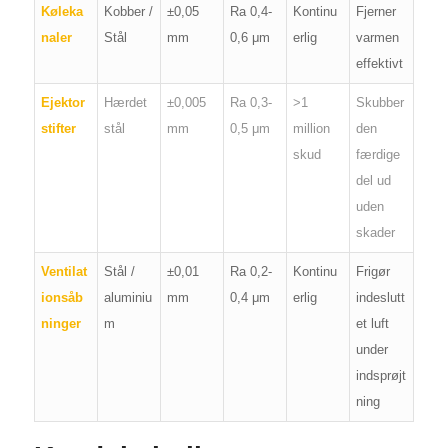
Køleka
Kobber /
±0,05
Ra 0,4-
Kontinu
Fjerner
naler
Stål
mm
0,6 μm
erlig
varmen
effektivt
Ejektor
Hærdet
±0,005
Ra 0,3-
>1
Skubber
stifter
stål
mm
0,5 μm
million
den
skud
færdige
del ud
uden
skader
Ventilat
Stål /
±0,01
Ra 0,2-
Kontinu
Frigør
ionsåb
aluminiu
mm
0,4 μm
erlig
indeslutt
ninger
m
et luft
under
indsprøjt
ning