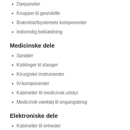
Dørpaneler
Knapper til gearskifte
Brændstofsystemets komponenter
Indvendig beklædning
Medicinske dele
ES_MX
Sprøjter
RO
Koblinger til slanger
HU
Kirurgiske instrumenter
SV
IV-komponenter
EL
Kabinetter til medicinsk udstyr
NB
Medicinsk værktøj til engangsbrug
FI
Elektroniske dele
CS
Kabinetter til enheder
PT