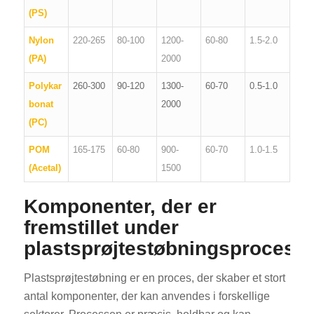
(PS)
Nylon
220-265
80-100
1200-
60-80
1.5-2.0
(PA)
2000
Polykar
260-300
90-120
1300-
60-70
0.5-1.0
bonat
2000
(PC)
POM
165-175
60-80
900-
60-70
1.0-1.5
(Acetal)
1500
Komponenter, der er
fremstillet under
plastsprøjtestøbningsprocess
Plastsprøjtestøbning er en proces, der skaber et stort
antal komponenter, der kan anvendes i forskellige