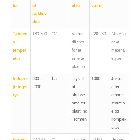
ter
et
else
værdi
rækkevi
dde
Tønden
180-300
°C
Varme
220-260
Afhæng
s
tilføres
er af
temper
for at
material
atur
smelte
etypen
plasten
Indsprø
800-
bar
Tryk til
1000
Juster
jtningst
2000
at
efter
ryk
skubbe
emnets
smeltet
størrels
plast ind
e og
i formen
komplek
sitet
Formen
20-120
°C
Temper
60-90
Højere