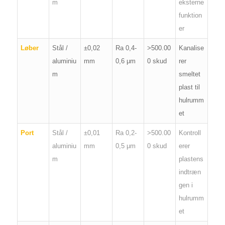
m
eksterne
funktion
er
Løber
Stål /
±0,02
Ra 0,4-
>500.00
Kanalise
aluminiu
mm
0,6 μm
0 skud
rer
m
smeltet
plast til
hulrumm
et
Port
Stål /
±0,01
Ra 0,2-
>500.00
Kontroll
aluminiu
mm
0,5 μm
0 skud
erer
m
plastens
indtræn
gen i
hulrumm
et