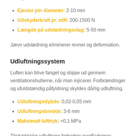
Ejector pin diameter:
2-10 mm
Udskyderkraft pr. stift:
200-1500 N
Længde på udstødningsslag:
5-50 mm
Jævn udstødning eliminerer revner og deformation.
Udluftningssystem
Luften kan blive fanget og slippe ud gennem
ventilationshullerne, når man injicerer. Forbrændinger
og ufuldstændig påfyldning skyldes dårlig udluftning.
Udluftningsdybde:
0,02-0,05 mm
Udluftningsbredde:
3-6 mm
Maksimalt lufttryk:
<0,1 MPa
Tilstrækkelig udluftning forbedrer overfladernes