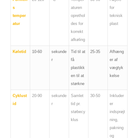
s
aturen
for
temper
oprethol
teknisk
atur
des for
plast
korrekt
afkøling
Køletid
10-60
sekunde
Tid til at
25-35
Afhæng
r
få
er af
plastikk
vægtyk
en til at
kelse
størkne
Cyklust
20-90
sekunde
Samlet
30-50
Inkluder
id
r
tid pr.
er
støbecy
indsprøjt
klus
ning,
pakning
og