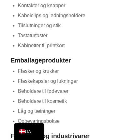
Kontakter og knapper
KO
Kabelclips og ledningsholdere
JA
Tilslutninger og stik
ES
Tastaturtaster
AR
Kabinetter til printkort
TR
PL
Emballageprodukter
NL
Flasker og krukker
RU
Flaskekapsler og lukninger
DE
Beholdere til fødevarer
FR
Beholdere til kosmetik
IT
Låg og tætninger
EN
Opbevaringsbokse
DA
Forbrugs- og industrivarer