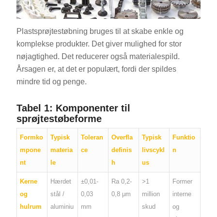
Plastsprøjtestøbning bruges til at skabe enkle og
komplekse produkter. Det giver mulighed for stor
nøjagtighed. Det reducerer også materialespild.
Årsagen er, at det er populært, fordi der spildes
mindre tid og penge.
Tabel 1: Komponenter til
sprøjtestøbeforme
Formko
Typisk
Toleran
Overfla
Typisk
Funktio
mpone
materia
ce
definis
livscykl
n
nt
le
h
us
Kerne
Hærdet
±0,01-
Ra 0,2-
>1
Former
og
stål /
0,03
0,8 μm
million
interne
hulrum
aluminiu
mm
skud
og