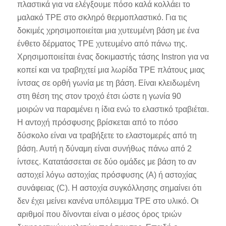
πλαστικά για να ελέγξουμε πόσο καλά κολλάει το
μαλακό TPE στο σκληρό θερμοπλαστικό. Για τις
δοκιμές χρησιμοποιείται μια χυτευμένη βάση με ένα
ένθετο δέρματος TPE χυτευμένο από πάνω της.
Χρησιμοποιείται ένας δοκιμαστής τάσης Instron για να
κοπεί και να τραβηχτεί μια λωρίδα TPE πλάτους μιας
ίντσας σε ορθή γωνία με τη βάση. Είναι κλειδωμένη
στη θέση της στον τροχό έτσι ώστε η γωνία 90
μοιρών να παραμένει η ίδια ενώ το ελαστικό τραβιέται.
Η αντοχή πρόσφυσης βρίσκεται από το πόσο
δύσκολο είναι να τραβήξετε το ελαστομερές από τη
βάση. Αυτή η δύναμη είναι συνήθως πάνω από 2
ίντσες. Κατατάσσεται σε δύο ομάδες με βάση το αν
αστοχεί λόγω αστοχίας πρόσφυσης (Α) ή αστοχίας
συνάφειας (C). Η αστοχία συγκόλλησης σημαίνει ότι
δεν έχει μείνει κανένα υπόλειμμα TPE στο υλικό. Οι
αριθμοί που δίνονται είναι ο μέσος όρος τριών