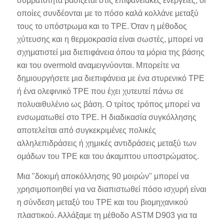
συμβατότητα βασίζεται στις επιφανειακές ενέργειες, οι
οποίες συνδέονται με το πόσο καλά κολλάνε μεταξύ
τους το υπόστρωμα και το TPE. Όταν η μέθοδος
χύτευσης και η θερμοκρασία είναι σωστές, μπορεί να
σχηματιστεί μια διεπιφάνεια όπου τα μόρια της βάσης
και του overmold αναμειγνύονται. Μπορείτε να
δημιουργήσετε μια διεπιφάνεια με ένα στυρενικό TPE
ή ένα ολεφινικό TPE που έχει χυτευτεί πάνω σε
πολυαιθυλένιο ως βάση. Ο τρίτος τρόπος μπορεί να
ενσωματωθεί στο TPE. Η διαδικασία συγκόλλησης
αποτελείται από συγκεκριμένες πολικές
αλληλεπιδράσεις ή χημικές αντιδράσεις μεταξύ των
ομάδων του TPE και του άκαμπτου υποστρώματος.
Μια "δοκιμή αποκόλλησης 90 μοιρών" μπορεί να
χρησιμοποιηθεί για να διαπιστωθεί πόσο ισχυρή είναι
η σύνδεση μεταξύ του TPE και του βιομηχανικού
πλαστικού. Αλλάξαμε τη μέθοδο ASTM D903 για τα