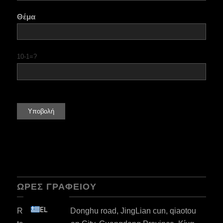
KO
Θέμα
JA
ES
10-1=?
AR
TR
PL
NL
RU
DE
FR
IT
ΏΡΕΣ ΓΡΑΦΕΊΟΥ
EN
EL
Rm101, N041, Donghu road, JingLian cun, qiaotou