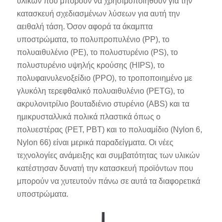
υλικών που μπορούν να χρησιμοποιηθούν για την
κατασκευή σχεδιασμένων λύσεων για αυτή την
αειθαλή τάση. Όσον αφορά τα άκαμπτα
υποστρώματα, το πολυπροπυλένιο (PP), το
πολυαιθυλένιο (PE), το πολυστυρένιο (PS), το
πολυστυρένιο υψηλής κρούσης (HIPS), το
πολυφαινυλενοξείδιο (PPO), το τροποποιημένο με
γλυκόλη τερεφθαλικό πολυαιθυλένιο (PETG), το
ακρυλονιτρίλιο βουταδιένιο στυρένιο (ABS) και τα
ημικρυσταλλικά πολικά πλαστικά όπως ο
πολυεστέρας (PET, PBT) και το πολυαμίδιο (Nylon 6,
Nylon 66) είναι μερικά παραδείγματα. Οι νέες
τεχνολογίες ανάμειξης και συμβατότητας των υλικών
κατέστησαν δυνατή την κατασκευή προϊόντων που
μπορούν να χυτευτούν πάνω σε αυτά τα διαφορετικά
υποστρώματα.