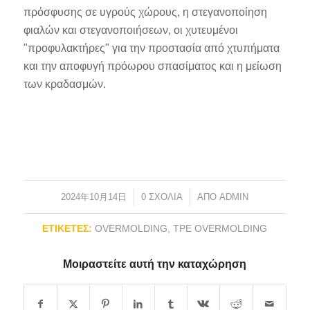
πρόσφυσης σε υγρούς χώρους, η στεγανοποίηση
φιαλών και στεγανοποιήσεων, οι χυτευμένοι
"προφυλακτήρες" για την προστασία από χτυπήματα
και την αποφυγή πρόωρου σπασίματος και η μείωση
των κραδασμών.
2024年10月14日
/
0 ΣΧΌΛΙΑ
/
ΑΠΌ
ADMIN
ΕΤΙΚΈΤΕΣ:
OVERMOLDING
,
TPE OVERMOLDING
Μοιραστείτε αυτή την καταχώρηση