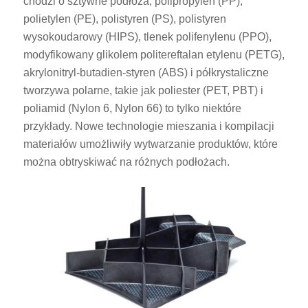
chodzi o sztywne podłoża, polipropylen (PP),
polietylen (PE), polistyren (PS), polistyren
wysokoudarowy (HIPS), tlenek polifenylenu (PPO),
modyfikowany glikolem politereftalan etylenu (PETG),
akrylonitryl-butadien-styren (ABS) i półkrystaliczne
tworzywa polarne, takie jak poliester (PET, PBT) i
poliamid (Nylon 6, Nylon 66) to tylko niektóre
przykłady. Nowe technologie mieszania i kompilacji
materiałów umożliwiły wytwarzanie produktów, które
można obtryskiwać na różnych podłożach.