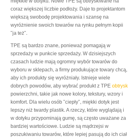
miękkie w dotyku. Nowe TPE są obtryskiwane na
coraz większej liczbie podłoży. Daje to projektantom
większą swobodę projektowania i szansę na
wyróżnienie swoich towarów na rynku pełnym kopii
"ja też".
TPE są bardzo znane, ponieważ pomagają w
sprzedaży w punkcie sprzedaży. W dzisiejszych
czasach ludzie mają ogromny wybór towarów do
wyboru w sklepach, a firmy produkujące towary chcą,
aby ich produkty się wyróżniały. Istnieje wiele
dobrych powodów, aby wybrać produkt z TPE
obtrysk
powierzchni, takie jak nowe kolory, tekstury, wzory i
komfort. Dla wielu osób "ciepły", miękki dotyk jest
lepszy niż twardy plastik. A rzeczy, które wyglądają i
w dotyku przypominają gumę, są często uważane za
bardziej wartościowe. Ludzie są mądrzejsi w
poszukiwaniu towarów, które lepiej pasują do ich ciał