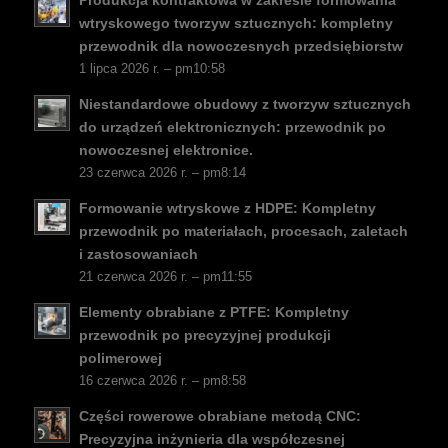
Produkcja kontraktowa w zakresie formowania
SV
wtryskowego tworzyw sztucznych: kompletny
EL
przewodnik dla nowoczesnych przedsiębiorstw
1 lipca 2026 r. – pm10:58
NB
Niestandardowe obudowy z tworzyw sztucznych
FI
do urządzeń elektronicznych: przewodnik po
DA
nowoczesnej elektronice.
23 czerwca 2026 r. – pm8:14
CS
Formowanie wtryskowe z HDPE: Kompletny
PT
przewodnik po materiałach, procesach, zaletach
KO
i zastosowaniach
JA
21 czerwca 2026 r. – pm11:55
ES
Elementy obrabiane z PTFE: Kompletny
przewodnik po precyzyjnej produkcji
AR
polimerowej
TR
16 czerwca 2026 r. – pm8:58
NL
Części rowerowe obrabiane metodą CNC:
Precyzyjna inżynieria dla współczesnej
RU