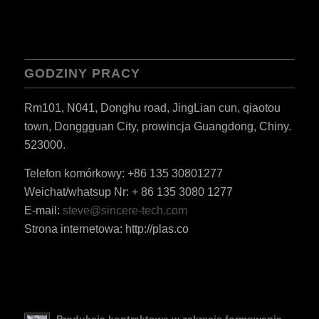
GODZINY PRACY
Rm101, N041, Donghu road, JingLian cun, qiaotou
town, Donggguan City, prowincja Guangdong, Chiny.
523000.
Telefon komórkowy: +86 135 30801277
Weichat/whatsup Nr: + 86 135 3080 1277
E-mail:
steve@sincere-tech.com
Strona internetowa: http://plas.co
ES_MX
RO
HU