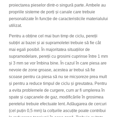
proiectarea pieselor dintr-o singură parte. Ambele au
propriile sisteme de porți și canale care trebuie
personalizate în funcție de caracteristicile materialului
utilizat.
Pentru a obține cel mai bun timp de ciclu, pereții
subțiri ai bazei și ai supramoletei trebuie să fie cât
mai egali posibil. În majoritatea situațiilor de
supramodelare, pereții cu grosimi cuprinse între 1 mm
și 3 mm se vor îmbina bine. În cazul în care piesa are
nevoie de zone groase, acestea ar trebui să fie
scoase pentru ca piesa să nu se micșoreze prea mult
și pentru a reduce timpul de ciclu și greutatea. Pentru
a evita problemele de curgere, cum ar fi umplerea în
spate și capcanele de gaz, modificările în grosimea
peretelui trebuie efectuate lent. Adăugarea de cercuri
(cel puțin 0,5 mm) la colțurile ascuțite poate contribui