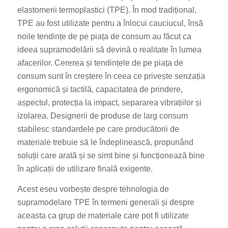
elastomerii termoplastici (TPE). În mod tradițional,
TPE au fost utilizate pentru a înlocui cauciucul, însă
noile tendințe de pe piața de consum au făcut ca
ideea supramodelării să devină o realitate în lumea
afacerilor. Cererea și tendințele de pe piața de
consum sunt în creștere în ceea ce privește senzația
ergonomică și tactilă, capacitatea de prindere,
aspectul, protecția la impact, separarea vibrațiilor și
izolarea. Designerii de produse de larg consum
stabilesc standardele pe care producătorii de
materiale trebuie să le îndeplinească, propunând
soluții care arată și se simt bine și funcționează bine
în aplicații de utilizare finală exigente.
Acest eseu vorbește despre tehnologia de
supramodelare TPE în termeni generali și despre
aceasta ca grup de materiale care pot fi utilizate