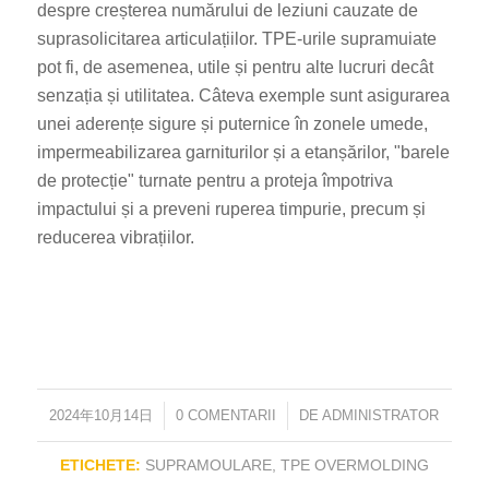
despre creșterea numărului de leziuni cauzate de
suprasolicitarea articulațiilor. TPE-urile supramuiate
pot fi, de asemenea, utile și pentru alte lucruri decât
senzația și utilitatea. Câteva exemple sunt asigurarea
unei aderențe sigure și puternice în zonele umede,
impermeabilizarea garniturilor și a etanșărilor, "barele
de protecție" turnate pentru a proteja împotriva
impactului și a preveni ruperea timpurie, precum și
reducerea vibrațiilor.
2024年10月14日
/
0 COMENTARII
/
DE
ADMINISTRATOR
ETICHETE:
SUPRAMOULARE
,
TPE OVERMOLDING