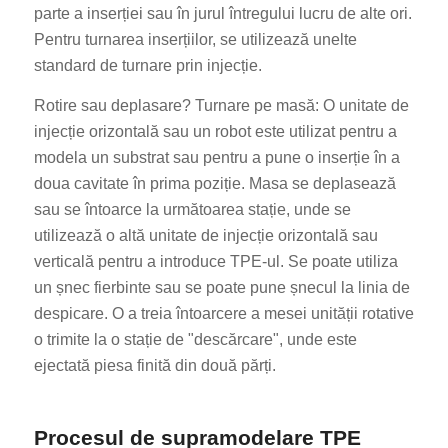
parte a inserției sau în jurul întregului lucru de alte ori.
Pentru turnarea inserțiilor, se utilizează unelte
standard de turnare prin injecție.
Rotire sau deplasare? Turnare pe masă: O unitate de
injecție orizontală sau un robot este utilizat pentru a
modela un substrat sau pentru a pune o inserție în a
doua cavitate în prima poziție. Masa se deplasează
sau se întoarce la următoarea stație, unde se
utilizează o altă unitate de injecție orizontală sau
verticală pentru a introduce TPE-ul. Se poate utiliza
un șnec fierbinte sau se poate pune șnecul la linia de
despicare. O a treia întoarcere a mesei unității rotative
o trimite la o stație de "descărcare", unde este
ejectată piesa finită din două părți.
Procesul de supramodelare TPE