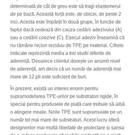
determinată de cât de greu este să tragi elastomerul
de pe bază. Această forță este, de obicei, de peste 2
inci. Acesta este împărțit în două grupe, în funcție de
faptul dacă cedează din cauza cedării adezivului (A)
sau a cedării coezive (C). Eșecul adeziv înseamnă că
nu rămâne niciun reziduu de TPE pe material. Cifrele
indicate reprezintă media a trei studii diferite de
aderență. Deoarece clientul dorește un anumit nivel
de aderență, am decis că un număr de aderență mai
mare de 12 pli este suficient de bun.
În prezent, există un interes enorm pentru
supramodelarea TPE-urilor pe substraturi rigide, în
special pentru produsele de piață care trebuie să aibă
o atingere moale. Noile TPE sunt supramuiate pe un
număr tot mai mare de substraturi. Acest lucru oferă
designerilor mai multă libertate de proiectare și șansa