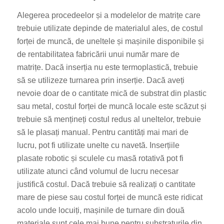
Alegerea procedeelor și a modelelor de matrițe care
trebuie utilizate depinde de materialul ales, de costul
forței de muncă, de uneltele și mașinile disponibile și
de rentabilitatea fabricării unui număr mare de
matrițe. Dacă inserția nu este termoplastică, trebuie
să se utilizeze turnarea prin inserție. Dacă aveți
nevoie doar de o cantitate mică de substrat din plastic
sau metal, costul forței de muncă locale este scăzut și
trebuie să mențineți costul redus al uneltelor, trebuie
să le plasați manual. Pentru cantități mai mari de
lucru, pot fi utilizate unelte cu navetă. Inserțiile
plasate robotic și sculele cu masă rotativă pot fi
utilizate atunci când volumul de lucru necesar
justifică costul. Dacă trebuie să realizați o cantitate
mare de piese sau costul forței de muncă este ridicat
acolo unde locuiți, mașinile de turnare din două
materiale sunt cele mai bune pentru substraturile din