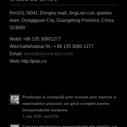
Rm101, N041, Donghu road, JingLian cun, qiaotou
town, Donggguan City, Guangdong Province, China.
523000.
Mobil: +86 135 30801277
Weichat/whatsup Nr.: + 86 135 3080 1277
ES_MX
Email:
steve@sincere-tech.com
Web: http://plas.co
HU
SV
EL
NB
Producția la comandă prin turnare prin injecție a
FI
materialelor plastice: un ghid complet pentru
DA
întreprinderile moderne
1 iulie 2026 - pm10:58
CS
Carcase electronice personalizate din plastic: un