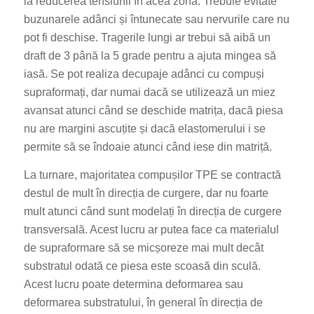
la reducerea tensiunii în acea zonă. Trebuie evitate
buzunarele adânci și întunecate sau nervurile care nu
pot fi deschise. Tragerile lungi ar trebui să aibă un
draft de 3 până la 5 grade pentru a ajuta mingea să
iasă. Se pot realiza decupaje adânci cu compuși
supraformați, dar numai dacă se utilizează un miez
avansat atunci când se deschide matrița, dacă piesa
nu are margini ascuțite și dacă elastomerului i se
permite să se îndoaie atunci când iese din matriță.
La turnare, majoritatea compușilor TPE se contractă
destul de mult în direcția de curgere, dar nu foarte
mult atunci când sunt modelați în direcția de curgere
transversală. Acest lucru ar putea face ca materialul
de supraformare să se micșoreze mai mult decât
substratul odată ce piesa este scoasă din sculă.
Acest lucru poate determina deformarea sau
deformarea substratului, în general în direcția de