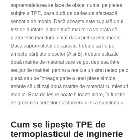
supramodelarea se face de obicei numai pe pielea
subțire a TPE, baza dură de dedesubt afectează
senzația de moale. Dacă aceasta este supusă unui
test de duritate, o indentură mai mică va arăta că
piatra este mai dură, chiar dacă pielea este moale.
Dacă supramoletul de cauciuc trebuie să fie pe
ambele părți ale pieselor (A și B), trebuie utilizate
două matrițe de material care se pot deplasa între
secțiunile matriței. pentru a realiza un strat neted pe o
piesă sau pe întreaga parte a unei piese simple,
trebuie să utilizați două matrițe de material cu miezuri
mobile. Rata de ieșire poate fi foarte mare, în funcție
de grosimea pereților elastomerului și a substratului.
Cum se lipește TPE de
termoplasticul de inginerie