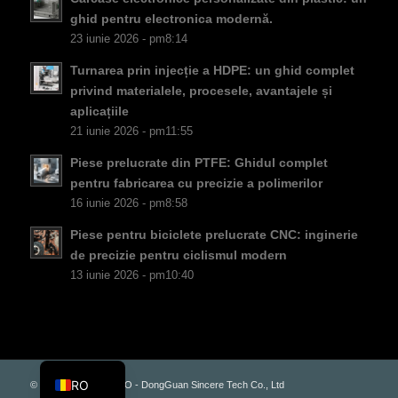
PT
ghid pentru electronica modernă.
KO
23 iunie 2026 - pm8:14
JA
Turnarea prin injecție a HDPE: un ghid complet
ES
privind materialele, procesele, avantajele și
aplicațiile
AR
21 iunie 2026 - pm11:55
TR
Piese prelucrate din PTFE: Ghidul complet
PL
pentru fabricarea cu precizie a polimerilor
16 iunie 2026 - pm8:58
NL
Piese pentru biciclete prelucrate CNC: inginerie
RU
de precizie pentru ciclismul modern
DE
13 iunie 2026 - pm10:40
FR
IT
EN
RO
© Copyright - PLAS.CO - DongGuan Sincere Tech Co., Ltd