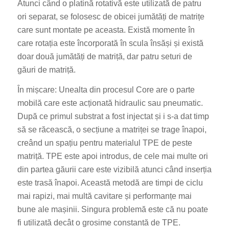
Atunci când o platină rotativă este utilizată de patru
ori separat, se folosesc de obicei jumătăți de matrițe
care sunt montate pe aceasta. Există momente în
care rotația este încorporată în scula însăși și există
doar două jumătăți de matriță, dar patru seturi de
găuri de matriță.
În mișcare: Unealta din procesul Core are o parte
mobilă care este acționată hidraulic sau pneumatic.
După ce primul substrat a fost injectat și i s-a dat timp
să se răcească, o secțiune a matriței se trage înapoi,
creând un spațiu pentru materialul TPE de peste
matriță. TPE este apoi introdus, de cele mai multe ori
din partea găurii care este vizibilă atunci când inserția
este trasă înapoi. Această metodă are timpi de ciclu
mai rapizi, mai multă cavitare și performanțe mai
bune ale mașinii. Singura problemă este că nu poate
fi utilizată decât o grosime constantă de TPE.