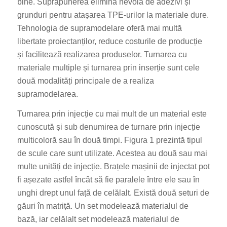
bine. Suprapunerea elimină nevoia de adezivi și
grunduri pentru atașarea TPE-urilor la materiale dure.
Tehnologia de supramodelare oferă mai multă
libertate proiectanților, reduce costurile de producție
și facilitează realizarea produselor. Turnarea cu
materiale multiple și turnarea prin inserție sunt cele
două modalități principale de a realiza
supramodelarea.
Turnarea prin injecție cu mai mult de un material este
cunoscută și sub denumirea de turnare prin injecție
multicoloră sau în două timpi. Figura 1 prezintă tipul
de scule care sunt utilizate. Acestea au două sau mai
multe unități de injecție. Brațele mașinii de injectat pot
fi așezate astfel încât să fie paralele între ele sau în
unghi drept unul față de celălalt. Există două seturi de
găuri în matriță. Un set modelează materialul de
bază, iar celălalt set modelează materialul de