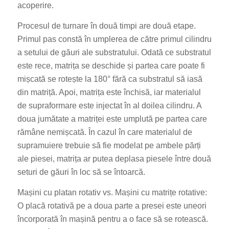
acoperire.
Procesul de turnare în două timpi are două etape.
Primul pas constă în umplerea de către primul cilindru
a setului de găuri ale substratului. Odată ce substratul
este rece, matrița se deschide și partea care poate fi
mișcată se rotește la 180° fără ca substratul să iasă
din matriță. Apoi, matrița este închisă, iar materialul
de supraformare este injectat în al doilea cilindru. A
doua jumătate a matriței este umplută pe partea care
rămâne nemișcată. În cazul în care materialul de
supramuiere trebuie să fie modelat pe ambele părți
ale piesei, matrița ar putea deplasa piesele între două
seturi de găuri în loc să se întoarcă.
Mașini cu platan rotativ vs. Mașini cu matrițe rotative:
O placă rotativă pe a doua parte a presei este uneori
încorporată în mașină pentru a o face să se rotească.