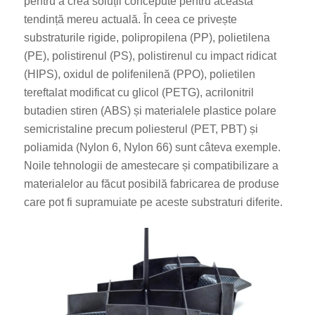
pentru a crea soluții concepute pentru această
tendință mereu actuală. În ceea ce privește
substraturile rigide, polipropilena (PP), polietilena
(PE), polistirenul (PS), polistirenul cu impact ridicat
(HIPS), oxidul de polifenilenă (PPO), polietilen
tereftalat modificat cu glicol (PETG), acrilonitril
butadien stiren (ABS) și materialele plastice polare
semicristaline precum poliesterul (PET, PBT) și
poliamida (Nylon 6, Nylon 66) sunt câteva exemple.
Noile tehnologii de amestecare și compatibilizare a
materialelor au făcut posibilă fabricarea de produse
care pot fi supramuiate pe aceste substraturi diferite.