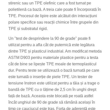
stirenic sau un TPE olefinic care a fost turnat pe
polietilenă ca bază. A treia cale poate fi încorporată în
TPE. Procesul de lipire este alcătuit din interacțiuni
polare specifice sau reacții chimice între grupele din
TPE și substratul rigid.
Un "test de desprindere la 90 de grade" poate fi
utilizat pentru a afla cât de puternică este legătura
dintre TPE și plasticul industrial. Am modificat metoda
ASTM D903 pentru materiale plastice pentru a testa
cât de bine se lipește TPE moale de termoplasticul
dur. Pentru teste se utilizează o bază turnată pe care
este turnată o inserție de piele TPE. Un tester de
tensiune Instron este utilizat pentru a tăia și a trage o
bandă de TPE cu o lățime de 2,5 cm în unghi drept
față de bază. Aceasta este blocată pe roată astfel
încât unghiul de 90 de grade să rămână același în
timp ce cauciucul este tras. Forța de aderență este