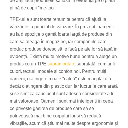
de a-și face produsele să iasă în evidență pe o piață
plină de copii "me-too".
TPE-urile sunt foarte renumite pentru că ajută la
vânzările la punctul de vânzare. În prezent, oamenii
au la dispoziție o gamă foarte largă de produse din
care să aleagă în magazine, iar companiile care
produc produse doresc să le facă pe ale lor să iasă în
evidență. Există multe motive bune pentru a alege un
produs cu un TPE
supramoulare
suprafață, cum ar fi
culori, texturi, modele și confort noi. Pentru mulți
oameni, o atingere moale "caldă" este mai plăcută
decât o atingere din plastic dur. Iar lucrurile care arată
și se simt ca cauciucul sunt adesea considerate a fi
mai valoroase. Oamenii sunt mai inteligenți în ceea
ce privește găsirea de produse care să se
potrivească mai bine corpului lor și să reducă
vibrațiile, acum că știu mai multe despre ergonomie și