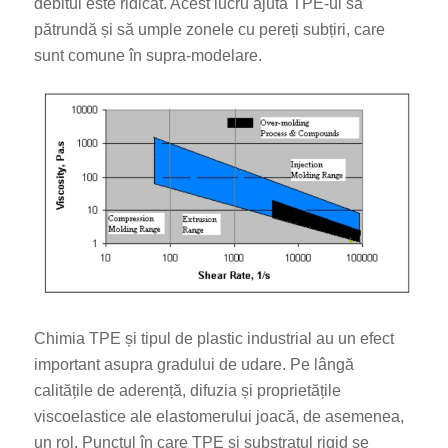
debitul este ridicat. Acest lucru ajută TPE-ul să
pătrundă și să umple zonele cu pereți subțiri, care
sunt comune în supra-modelare.
Chimia TPE și tipul de plastic industrial au un efect
important asupra gradului de udare. Pe lângă
calitățile de aderență, difuzia și proprietățile
viscoelastice ale elastomerului joacă, de asemenea,
un rol. Punctul în care TPE și substratul rigid se