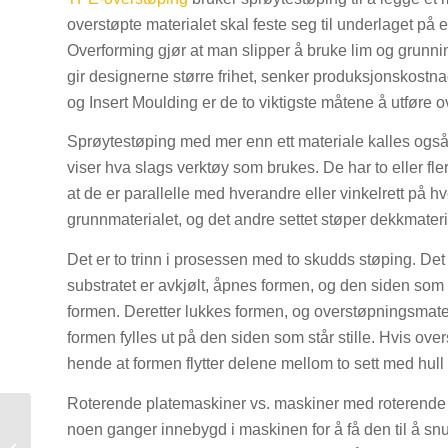
overstøpte materialet skal feste seg til underlaget på 
Overforming gjør at man slipper å bruke lim og grunnin
gir designerne større frihet, senker produksjonskostna
og Insert Moulding er de to viktigste måtene å utføre 
Sprøytestøping med mer enn ett materiale kalles også 
viser hva slags verktøy som brukes. De har to eller f
at de er parallelle med hverandre eller vinkelrett på hv
grunnmaterialet, og det andre settet støper dekkmateri
Det er to trinn i prosessen med to skudds støping. Det fø
substratet er avkjølt, åpnes formen, og den siden so
formen. Deretter lukkes formen, og overstøpningsmater
formen fylles ut på den siden som står stille. Hvis ov
hende at formen flytter delene mellom to sett med hull i
Roterende platemaskiner vs. maskiner med roterende 
noen ganger innebygd i maskinen for å få den til å snu
Sprøytestøping for biler