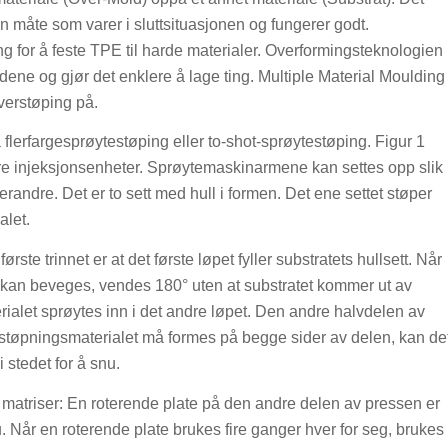
en måte som varer i sluttsituasjonen og fungerer godt.
g for å feste TPE til harde materialer. Overformingsteknologien
dene og gjør det enklere å lage ting. Multiple Material Moulding
overstøping på.
flerfargesprøytestøping eller to-shot-sprøytestøping. Figur 1
lere injeksjonsenheter. Sprøytemaskinarmene kan settes opp slik
erandre. Det er to sett med hull i formen. Det ene settet støper
alet.
rste trinnet er at det første løpet fyller substratets hullsett. Når
m kan beveges, vendes 180° uten at substratet kommer ut av
ialet sprøytes inn i det andre løpet. Den andre halvdelen av
erstøpningsmaterialet må formes på begge sider av delen, kan de
 stedet for å snu.
matriser: En roterende plate på den andre delen av pressen er
. Når en roterende plate brukes fire ganger hver for seg, brukes