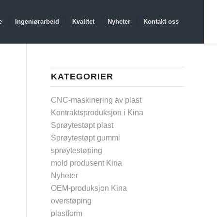
e
Ingeniørarbeid
Kvalitet
Nyheter
Kontakt oss
KATEGORIER
CNC-maskinering av plast
Kontraktsproduksjon i Kina
Sprøytestøpt plast
Sprøytestøpt gummi
sprøytestøping
mold produsent Kina
Nyheter
OEM-produksjon Kina
overstøping
plastform