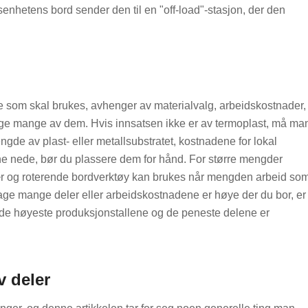
senhetens bord sender den til en "off-load"-stasjon, der den
 som skal brukes, avhenger av materialvalg, arbeidskostnader,
age mange av dem. Hvis innsatsen ikke er av termoplast, må ma
ngde av plast- eller metallsubstratet, kostnadene for lokal
ne nede, bør du plassere dem for hånd. For større mengder
jær og roterende bordverktøy kan brukes når mengden arbeid so
 lage mange deler eller arbeidskostnadene er høye der du bor, er
r de høyeste produksjonstallene og de peneste delene er
 deler