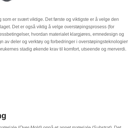
 som er svært viktige. Det første og viktigste er å velge den
et. Det er også viktig å velge overstøpingsprosess (for
sessbetingelser, hvordan materialet klargjøres, emnedesign og
gn av deler og verktøy og forbedringer i overstøpingsteknologie
rbrukernes stadig økende krav til komfort, utseende og merverdi.
ng
materiale (Over-Mold) oppå et annet materiale (Substrat). Det