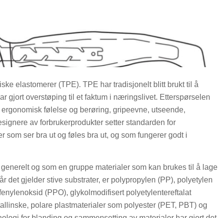
ke elastomerer (TPE). TPE har tradisjonelt blitt brukt til å
 gjort overstøping til et faktum i næringslivet. Etterspørselen
e ergonomisk følelse og berøring, gripeevne, utseende,
esignere av forbrukerprodukter setter standarden for
om ser bra ut og føles bra ut, og som fungerer godt i
generelt og som en gruppe materialer som kan brukes til å lage
det gjelder stive substrater, er polypropylen (PP), polyetylen
fenylenoksid (PPO), glykolmodifisert polyetylentereftalat
tallinske, polare plastmaterialer som polyester (PET, PBT) og
logi for blanding og sammensetting av materialer har gjort det