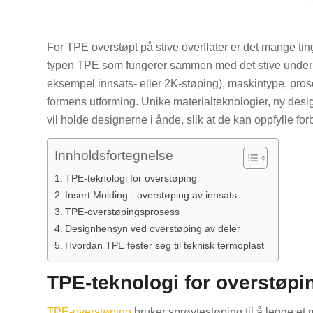
For TPE overstøpt på stive overflater er det mange ting
typen TPE som fungerer sammen med det stive underlag
eksempel innsats- eller 2K-støping), maskintype, pro
formens utforming. Unike materialteknologier, ny desi
vil holde designerne i ånde, slik at de kan oppfylle fo
Innholdsfortegnelse
TPE-teknologi for overstøping
Insert Molding - overstøping av innsats
TPE-overstøpingsprosess
Designhensyn ved overstøping av deler
Hvordan TPE fester seg til teknisk termoplast
TPE-teknologi for overstøpi
TPE-overstøping
bruker sprøytestøping til å legge et 