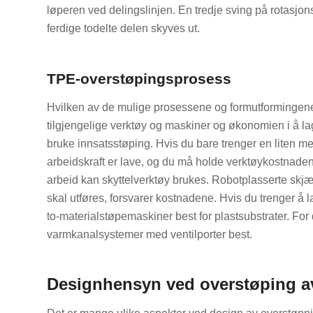
løperen ved delingslinjen. En tredje sving på rotasjon
ferdige todelte delen skyves ut.
TPE-overstøpingsprosess
Hvilken av de mulige prosessene og formutformingene
tilgjengelige verktøy og maskiner og økonomien i å l
bruke innsatsstøping. Hvis du bare trenger en liten me
arbeidskraft er lave, og du må holde verktøykostnade
arbeid kan skyttelverktøy brukes. Robotplasserte sk
skal utføres, forsvarer kostnadene. Hvis du trenger å
to-materialstøpemaskiner best for plastsubstrater. Fo
varmkanalsystemer med ventilporter best.
Designhensyn ved overstøping av