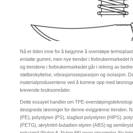
Nå er tiden inne for å begynne å overstøpe termoplastis
erstatte gummi, men nye trender i forbrukermarkedet har
og trendene i forbrukermarkedet går i retning av bedr
støtbeskyttelse, vibrasjonsseparasjon og isolasjon. D
materialprodusentene ved å komme opp med løsninger s
krevende bruksområder.
Dette essayet handler om TPE-overstøpingsteknologi 
designede løsninger for denne eviggrønne trenden. Når 
(PE), polystyren (PS), slagfast polystyren (HIPS), poly
(PETG), akrylnitril-butadien-styren (ABS) og semikrys
polyamid (Nylon 6, Nylon 66) noen eksempler. Ny tekno