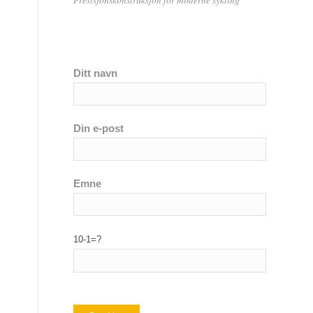
Ditt navn
Din e-post
Emne
10-1=?