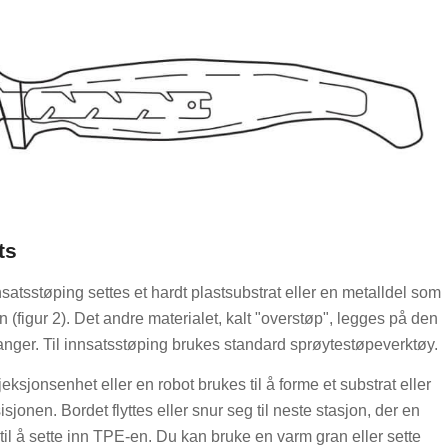
ts
atsstøping settes et hardt plastsubstrat eller en metalldel som
on (figur 2). Det andre materialet, kalt "overstøp", legges på den
anger. Til innsatsstøping brukes standard sprøytestøpeverktøy.
jeksjonsenhet eller en robot brukes til å forme et substrat eller
sjonen. Bordet flyttes eller snur seg til neste stasjon, der en
til å sette inn TPE-en. Du kan bruke en varm gran eller sette