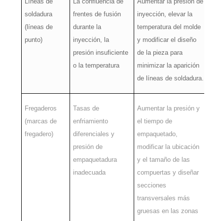
Líneas de
La confluencia de
Aumentar la presión de
soldadura
frentes de fusión
inyección, elevar la
(líneas de
durante la
temperatura del molde
punto)
inyección, la
y modificar el diseño
presión insuficiente
de la pieza para
o la temperatura
minimizar la aparición
de líneas de soldadura.
Fregaderos
Tasas de
Aumentar la presión y
(marcas de
enfriamiento
el tiempo de
fregadero)
diferenciales y
empaquetado,
presión de
modificar la ubicación
empaquetadura
y el tamaño de las
inadecuada
compuertas y diseñar
secciones
transversales más
gruesas en las zonas