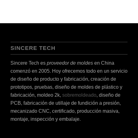
SINCERE TECH
ES_MX
Sincere Tech es
proveedor de moldes
en China
RO
comenzó en 2005. Hoy ofrecemos todo en un servicio
HU
de diseño de producto y fabricación, creación de
SV
prototipos, pruebas, diseño de moldes de plástico y
EL
fabricación, moldeo 2k,
sobremoldeado
, diseño de
PCB, fabricación de utillaje de fundición a presión,
NB
mecanizado CNC, certificado, producción masiva,
FI
montaje, inspección y embalaje.
DA
CS