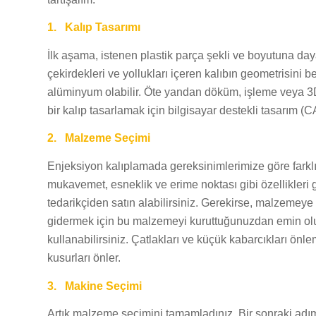
1.
Kalıp Tasarımı
İlk aşama, istenen plastik parça şekli ve boyutuna dayal
çekirdekleri ve yollukları içeren kalıbın geometrisini 
alüminyum olabilir. Öte yandan döküm, işleme veya 3D 
bir kalıp tasarlamak için bilgisayar destekli tasarım (C
2.
Malzeme Seçimi
Enjeksiyon kalıplamada gereksinimlerimize göre farkl
mukavemet, esneklik ve erime noktası gibi özellikleri
tedarikçiden satın alabilirsiniz. Gerekirse, malzemeye 
gidermek için bu malzemeyi kuruttuğunuzdan emin olun
kullanabilirsiniz. Çatlakları ve küçük kabarcıkları önl
kusurları önler.
3.
Makine Seçimi
Artık malzeme seçimini tamamladınız. Bir sonraki adı