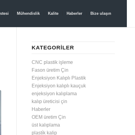
stesi
Mühendislik
Kalite
Haberler
Bize ulaşın
KATEGORILER
CNC plastik işleme
Fason üretim Çin
Enjeksiyon Kalıplı Plastik
Enjeksiyon kalıplı kauçuk
enjeksiyon kalıplama
kalıp üreticisi çin
Haberler
OEM üretim Çin
üst kalıplama
plasti̇k kalip