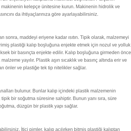
makinenin kelepçe ünitesine kurun. Makinenin hidrolik ve
sıncını da ihtiyaçlarınıza göre ayarlayabilirsiniz.
 sonra, maddeyi eriyene kadar ısıtın. Tipik olarak, malzemeyi
rimiş plastiği kalıp boşluğuna enjekte etmek için nozul ve yolluk
yüksek bir basınçta enjekte edilir. Kalıp boşluğuna girmeden önce
alzeme yayılır. Plastik aşırı sıcaklık ve basınç altında erir ve
 önler ve plastiğe tek tip nitelikler sağlar.
alları bulunur. Bunlar kalıp içindeki plastik malzemenin
ipik bir soğutma süresine sahiptir. Bunun yanı sıra, süre
oğutma, düzgün bir plastik yapı sağlar.
irsiniz. İtici pimler, kalıp açılırken bitmiş plastiği kalıptan