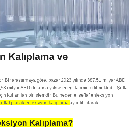
on Kalıplama ve
yor. Bir araştırmaya göre, pazar 2023 yılında 387,51 milyar ABD
,58 milyar ABD dolarına yükseleceği tahmin edilmektedir. Şeffaf
çin kullanılan bir işlemdir. Bu nedenle, şeffaf enjeksiyon
effaf plasti̇k enjeksi̇yon kaliplama
ayrıntılı olarak.
jeksiyon Kalıplama?