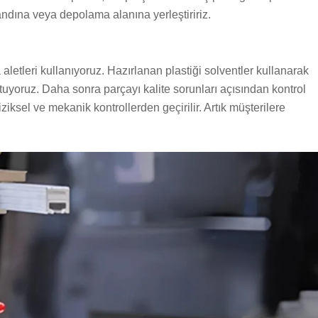
andına veya depolama alanına yerleştiririz.
letleri kullanıyoruz. Hazırlanan plastiği solventler kullanarak
tuyoruz. Daha sonra parçayı kalite sorunları açısından kontrol
iksel ve mekanik kontrollerden geçirilir. Artık müşterilere