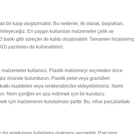
ı bir kalıp oluşturmaktır. Bu nedenle, ilk olarak, boşlukları,
belirleyeceğiz. En yaygın kullanılan malzemeler çelik ve
baskı gibi süreçler de kalıbı oluşturabilir. Tamamen hizalanmı
AD) yazılımını da kullanabiliriz.
ı malzemeler kullanırız. Plastik malzemeyi seçmeden önce
 göz önünde bulundurun. Plastik pelet veya granülleri
katkı maddeleri veya renklendiriciler ekleyebilirsiniz. Nemi
. Nem içeriğini en aza indirmek için bir kurutucu
emek için malzemenin kurutulması şarttır. Bu, nihai parçalardaki
m bir enjeksiyon kalıplama makinesi seçmektir. Parçanın