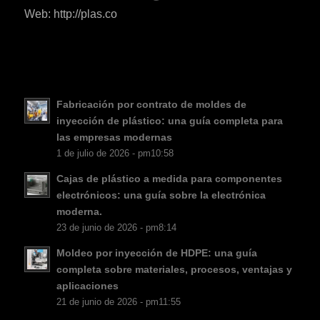
ES_MX
Web: http://plas.co
RO
HU
SV
EL
Fabricación por contrato de moldes de
inyección de plástico: una guía completa para
NB
las empresas modernas
FI
1 de julio de 2026 - pm10:58
DA
Cajas de plástico a medida para componentes
electrónicos: una guía sobre la electrónica
CS
moderna.
PT
23 de junio de 2026 - pm8:14
KO
Moldeo por inyección de HDPE: una guía
JA
completa sobre materiales, procesos, ventajas y
aplicaciones
AR
21 de junio de 2026 - pm11:55
TR