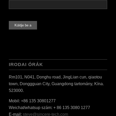
IRODAI ÓRÁK
Rm101, N041, Donghu road, JingLian cun, qiaotou
town, Donggguan City, Guangdong tartomány, Kína.
523000.
Mobil: +86 135 30801277
Weichat/whatsup szám: + 86 135 3080 1277
ES_MX
E-mail:
steve@sincere-tech.com