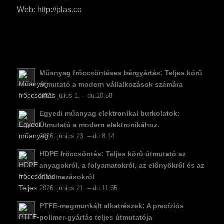
RO
Web: http://plas.co
SV
EL
NB
FI
Műanyag fröccsöntéses bérgyártás: Teljes körű
DA
útmutató a modern vállalkozások számára
2026. július 1. – du.10:58
CS
Egyedi műanyag elektronikai burkolatok:
PT
Útmutató a modern elektronikához.
KO
2026. június 23. – du.8:14
JA
HDPE fröccsöntés: Teljes körű útmutató az
ES
anyagokról, a folyamatokról, az előnyökről és az
alkalmazásokról
AR
2026. június 21. – du.11:55
TR
PTFE-megmunkált alkatrészek: A precíziós
PL
polimer-gyártás teljes útmutatója