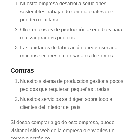
Nuestra empresa desarrolla soluciones
sostenibles trabajando con materiales que
pueden reciclarse.
Ofrecen costes de producción asequibles para
realizar grandes pedidos.
Las unidades de fabricación pueden servir a
ES_MX
muchos sectores empresariales diferentes.
RO
Contras
HU
Nuestro sistema de producción gestiona pocos
SV
pedidos que requieran pequeñas tiradas.
EL
Nuestros servicios se dirigen sobre todo a
NB
clientes del interior del país.
FI
Si desea comprar algo de esta empresa, puede
DA
visitar el sitio web de la empresa o enviarles un
CS
correo electrónico.