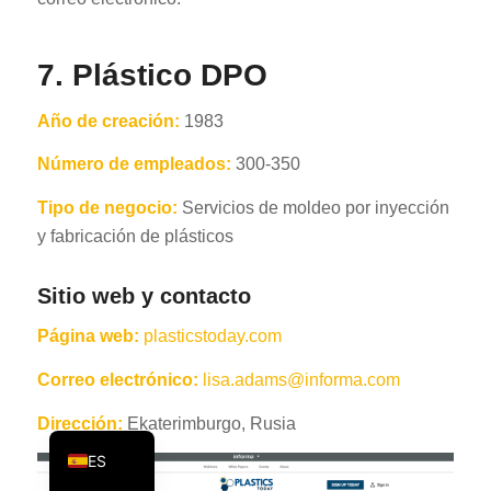
PT
KO
7. Plástico DPO
JA
Año de creación:
1983
AR
Número de empleados:
300-350
TR
PL
Tipo de negocio:
Servicios de moldeo por inyección
y fabricación de plásticos
NL
RU
Sitio web y contacto
DE
Página web:
plasticstoday.com
FR
Correo electrónico:
lisa.adams@informa.com
IT
Dirección:
Ekaterimburgo, Rusia
EN
ES