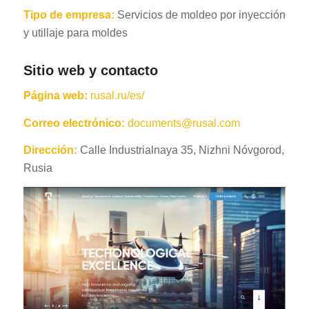
Tipo de empresa:
Servicios de moldeo por inyección
y utillaje para moldes
Sitio web y contacto
Página web:
rusal.ru/es/
Correo electrónico:
documents@rusal.com
Dirección:
Calle Industrialnaya 35, Nizhni Nóvgorod,
Rusia