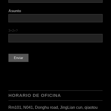
Asunto
3+2=?
RO
HU
SV
EL
NB
FI
DA
HORARIO DE OFICINA
CS
Rm101, N041, Donghu road, JingLian cun, qiaotou
PT