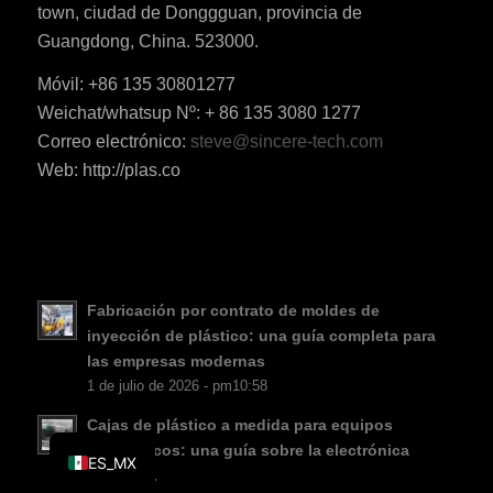
town, ciudad de Donggguan, provincia de
KO
Guangdong, China. 523000.
JA
Móvil: +86 135 30801277
ES
Weichat/whatsup Nº: + 86 135 3080 1277
AR
Correo electrónico:
steve@sincere-tech.com
Web: http://plas.co
TR
PL
NL
RU
Fabricación por contrato de moldes de
DE
inyección de plástico: una guía completa para
FR
las empresas modernas
1 de julio de 2026 - pm10:58
IT
EN
Cajas de plástico a medida para equipos
electrónicos: una guía sobre la electrónica
ES_MX
moderna.