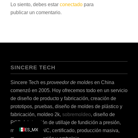
Lo siento, debes estar
conectado
para
KO
publicar un comentario.
JA
ES
AR
TR
PL
SINCERE TECH
NL
RU
Sincere Tech es
proveedor de moldes
en China
DE
comenzó en 2005. Hoy ofrecemos todo en un servicio
de diseño de producto y fabricación, creación de
FR
prototipos, pruebas, diseño de moldes de plástico y
IT
fabricación, moldeo 2k,
sobremoldeo
, diseño de
EN
PCB, fabricación de utillaje de fundición a presión,
ES_MX
mecanizado CNC, certificado, producción masiva,