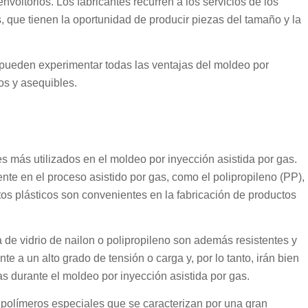
envoltorios. Los fabricantes recurren a los servicios de los
 que tienen la oportunidad de producir piezas del tamaño y la
pueden experimentar todas las ventajas del moldeo por
ros y asequibles.
s más utilizados en el moldeo por inyección asistida por gas.
nte en el proceso asistido por gas, como el polipropileno (PP),
stos plásticos son convenientes en la fabricación de productos
a de vidrio de nailon o polipropileno son además resistentes y
e a un alto grado de tensión o carga y, por lo tanto, irán bien
s durante el moldeo por inyección asistida por gas.
 polímeros especiales que se caracterizan por una gran