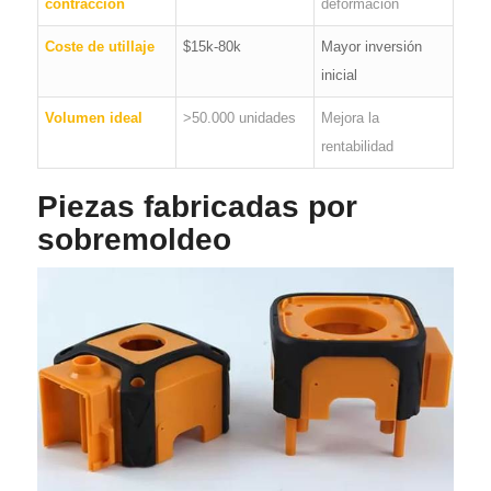
contracción
deformación
Coste de utillaje
$15k-80k
Mayor inversión
inicial
Volumen ideal
>50.000 unidades
Mejora la
rentabilidad
Piezas fabricadas por
sobremoldeo