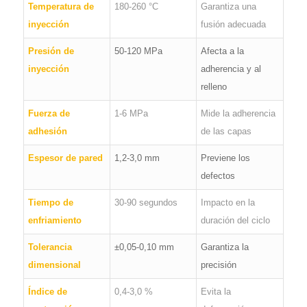
Temperatura de
180-260 °C
Garantiza una
inyección
fusión adecuada
Presión de
50-120 MPa
Afecta a la
inyección
adherencia y al
relleno
Fuerza de
1-6 MPa
Mide la adherencia
adhesión
de las capas
Espesor de pared
1,2-3,0 mm
Previene los
defectos
Tiempo de
30-90 segundos
Impacto en la
enfriamiento
duración del ciclo
Tolerancia
±0,05-0,10 mm
Garantiza la
dimensional
precisión
Índice de
0,4-3,0 %
Evita la