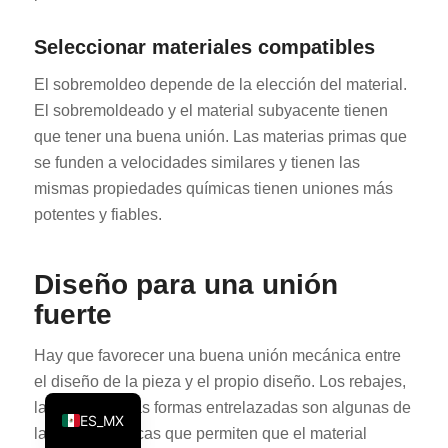
KO
Seleccionar materiales compatibles
JA
El sobremoldeo depende de la elección del material.
ES
El sobremoldeado y el material subyacente tienen
AR
que tener una buena unión. Las materias primas que
TR
se funden a velocidades similares y tienen las
mismas propiedades químicas tienen uniones más
PL
potentes y fiables.
NL
RU
Diseño para una unión
DE
fuerte
FR
IT
Hay que favorecer una buena unión mecánica entre
el diseño de la pieza y el propio diseño. Los rebajes,
EN
las ranuras y las formas entrelazadas son algunas de
ES_MX
las características que permiten que el material