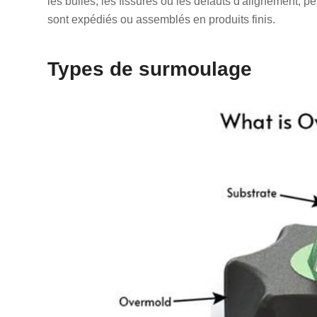
les bulles, les fissures ou les défauts d'alignement, 
sont expédiés ou assemblés en produits finis.
Types de surmoulage