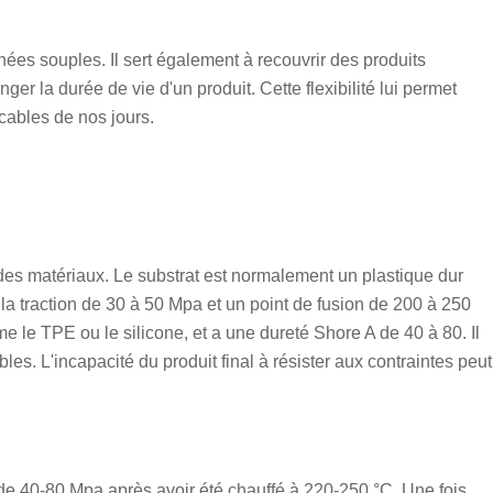
es souples. Il sert également à recouvrir des produits
ger la durée de vie d'un produit. Cette flexibilité lui permet
icables de nos jours.
s matériaux. Le substrat est normalement un plastique dur
la traction de 30 à 50 Mpa et un point de fusion de 200 à 250
le TPE ou le silicone, et a une dureté Shore A de 40 à 80. Il
es. L'incapacité du produit final à résister aux contraintes peut
de 40-80 Mpa après avoir été chauffé à 220-250 °C. Une fois