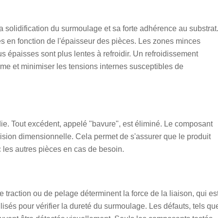
 la solidification du surmoulage et sa forte adhérence au substrat
s en fonction de l'épaisseur des pièces. Les zones minces
s épaisses sont plus lentes à refroidir. Un refroidissement
rme et minimiser les tensions internes susceptibles de
die. Tout excédent, appelé "bavure", est éliminé. Le composant
écision dimensionnelle. Cela permet de s'assurer que le produit
c les autres pièces en cas de besoin.
de traction ou de pelage déterminent la force de la liaison, qui es
isés pour vérifier la dureté du surmoulage. Les défauts, tels qu