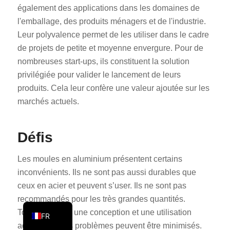
également des applications dans les domaines de
PT
l'emballage, des produits ménagers et de l'industrie.
KO
Leur polyvalence permet de les utiliser dans le cadre
JA
de projets de petite et moyenne envergure. Pour de
nombreuses start-ups, ils constituent la solution
ES
privilégiée pour valider le lancement de leurs
AR
produits. Cela leur confère une valeur ajoutée sur les
TR
marchés actuels.
PL
NL
Défis
RU
Les moules en aluminium présentent certains
DE
inconvénients. Ils ne sont pas aussi durables que
IT
ceux en acier et peuvent s’user. Ils ne sont pas
EN
recommandés pour les très grandes quantités.
Toutefois, avec une conception et une utilisation
FR
adéquates, ces problèmes peuvent être minimisés.