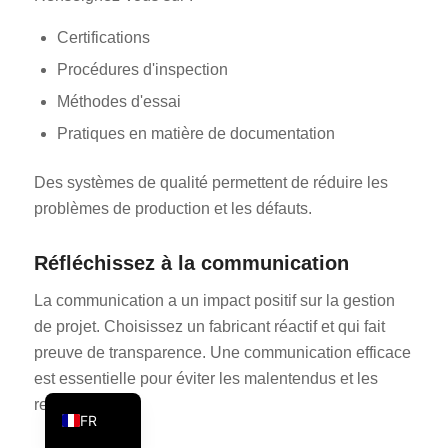
PT
Certifications
KO
Procédures d'inspection
JA
Méthodes d'essai
ES
Pratiques en matière de documentation
AR
Des systèmes de qualité permettent de réduire les
TR
problèmes de production et les défauts.
PL
NL
Réfléchissez à la communication
RU
La communication a un impact positif sur la gestion
DE
de projet. Choisissez un fabricant réactif et qui fait
preuve de transparence. Une communication efficace
IT
est essentielle pour éviter les malentendus et les
EN
retards.
FR