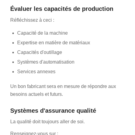
Évaluer les capacités de production
Réfléchissez à ceci :
Capacité de la machine
Expertise en matière de matériaux
Capacités d'outillage
ES_MX
Systèmes d'automatisation
RO
Services annexes
HU
SV
Un bon fabricant sera en mesure de répondre aux
EL
besoins actuels et futurs.
NB
Systèmes d'assurance qualité
FI
La qualité doit toujours aller de soi.
DA
CS
Renseignez-vous sur :