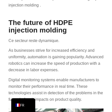
injection molding .
PT
KO
The future of HDPE
JA
injection molding
ES
AR
Ce secteur reste dynamique.
TR
As businesses strive for increased efficiency and
PL
uniformity, automation is gaining popularity. Advanced
robotics can increase the speed of production with a
NL
decrease in labor expenses.
RU
Digital monitoring systems enable manufacturers to
DE
monitor their performance in real time. These
IT
technologies assist in detection of the problems in the
EN
future before it impacts on product quality.
FR