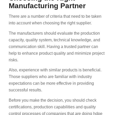
Manufacturing Partner
There are a number of criteria that need to be taken
into account when choosing the right supplier.
The manufacturers should evaluate the production
capacity, quality system, technical knowledge, and
ES_MX
communication skill. Having a trusted partner can
help to enhance product quality and minimize project
RO
risks.
HU
Also, experience with similar products is beneficial.
SV
Those suppliers who are familiar with industry
EL
expectations can be more effective in providing
NB
successful results.
FI
Before you make the decision, you should check
DA
certifications, production capabilities and quality
CS
control processes of companies that are doing hdpe