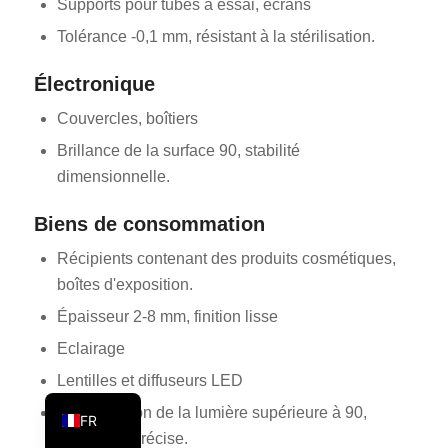
Supports pour tubes à essai, écrans
PT
Tolérance -0,1 mm, résistant à la stérilisation.
KO
Électronique
JA
Couvercles, boîtiers
ES
Brillance de la surface 90, stabilité
AR
dimensionnelle.
TR
Biens de consommation
PL
NL
Récipients contenant des produits cosmétiques,
boîtes d'exposition.
RU
Épaisseur 2-8 mm, finition lisse
DE
Eclairage
IT
Lentilles et diffuseurs LED
EN
Transmission de la lumière supérieure à 90,
FR
géométrie précise.