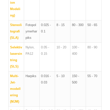
ion
Modeli
ng)
Stereoli
Fotopol
0.025 -
8 - 15
80 - 300
50 - 65
tografi
ymerhar
0.1
(SLA)
piks
Selektiv
Nylon,
0.05 -
10 - 20
100 -
80 - 90
lasersin
PA12
0.15
400
tring
(SLS)
Multi-
Harpiks
0.016 -
5 - 10
150 -
55 - 70
Jet-
0.03
500
modell
ering
(MJM)