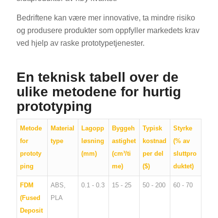
Bedriftene kan være mer innovative, ta mindre risiko
og produsere produkter som oppfyller markedets krav
ved hjelp av raske prototypetjenester.
En teknisk tabell over de
ulike metodene for hurtig
prototyping
Metode
Material
Lagopp
Byggeh
Typisk
Styrke
for
type
løsning
astighet
kostnad
(% av
prototy
(mm)
(cm³/ti
per del
sluttpro
ping
me)
($)
duktet)
FDM
ABS,
0.1 - 0.3
15 - 25
50 - 200
60 - 70
(Fused
PLA
Deposit