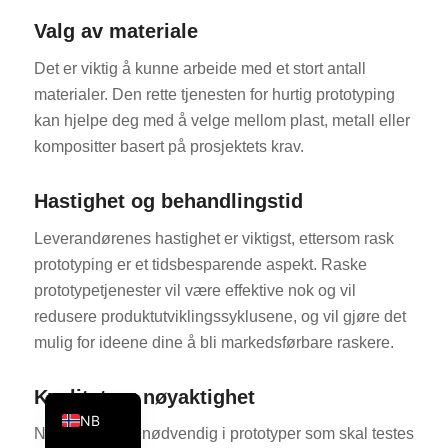
KO
Valg av materiale
JA
Det er viktig å kunne arbeide med et stort antall
ES
materialer. Den rette tjenesten for hurtig prototyping
kan hjelpe deg med å velge mellom plast, metall eller
AR
kompositter basert på prosjektets krav.
TR
PL
Hastighet og behandlingstid
NL
Leverandørenes hastighet er viktigst, ettersom rask
RU
prototyping er et tidsbesparende aspekt. Raske
DE
prototypetjenester vil være effektive nok og vil
redusere produktutviklingssyklusene, og vil gjøre det
FR
mulig for ideene dine å bli markedsførbare raskere.
IT
EN
Kvalitet og nøyaktighet
NB
Nøyaktighet er nødvendig i prototyper som skal testes