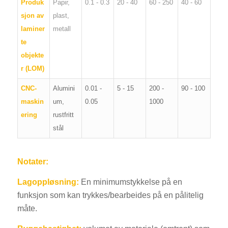
Produk
Papir,
0.1 - 0.3
20 - 40
60 - 250
40 - 60
sjon av
plast,
laminer
metall
te
objekte
r (LOM)
CNC-
Alumini
0.01 -
5 - 15
200 -
90 - 100
maskin
um,
0.05
1000
ering
rustfritt
stål
Notater:
Lagoppløsning:
En minimumstykkelse på en
funksjon som kan trykkes/bearbeides på en pålitelig
måte.