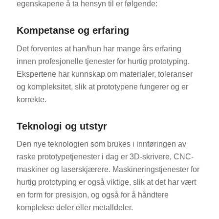
egenskapene å ta hensyn til er følgende:
Kompetanse og erfaring
Det forventes at han/hun har mange års erfaring
innen profesjonelle tjenester for hurtig prototyping.
Ekspertene har kunnskap om materialer, toleranser
ES_MX
og kompleksitet, slik at prototypene fungerer og er
korrekte.
RO
HU
Teknologi og utstyr
SV
Den nye teknologien som brukes i innføringen av
EL
raske prototypetjenester i dag er 3D-skrivere, CNC-
FI
maskiner og laserskjærere. Maskineringstjenester for
hurtig prototyping er også viktige, slik at det har vært
DA
en form for presisjon, og også for å håndtere
CS
komplekse deler eller metalldeler.
PT