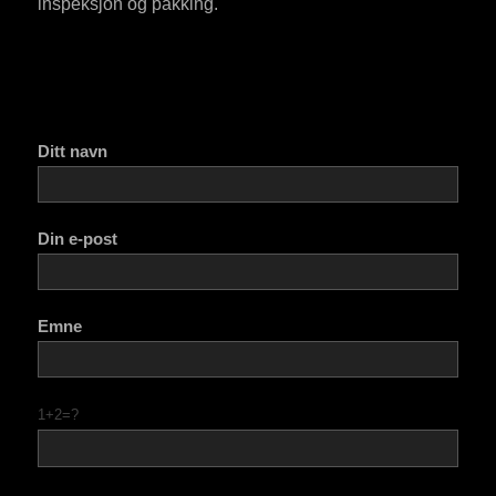
inspeksjon og pakking.
Ditt navn
Din e-post
Emne
1+2=?