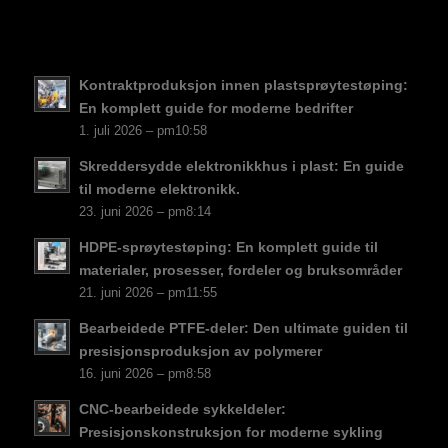
EL
FI
DA
Kontraktproduksjon innen plastsprøytestøping:
En komplett guide for moderne bedrifter
CS
1. juli 2026 – pm10:58
PT
Skreddersydde elektronikkhus i plast: En guide
KO
til moderne elektronikk.
23. juni 2026 – pm8:14
JA
ES
HDPE-sprøytestøping: En komplett guide til
materialer, prosesser, fordeler og bruksområder
AR
21. juni 2026 – pm11:55
TR
Bearbeidede PTFE-deler: Den ultimate guiden til
PL
presisjonsproduksjon av polymerer
16. juni 2026 – pm8:58
NL
CNC-bearbeidede sykkeldeler:
RU
Presisjonskonstruksjon for moderne sykling
DE