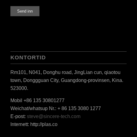
KONTORTID
Rm101, N041, Donghu road, JingLian cun, qiaotou
town, Donggguan City, Guangdong-provinsen, Kina.
523000.
Mobil +86 135 30801277
ES_MX
Weichat/whatsup Nr.: + 86 135 3080 1277
RO
E-post:
steve@sincere-tech.com
HU
Internett: http://plas.co
SV